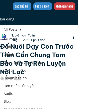
Trần Việt Quân
Các chủ đề
Các sự kiện
Nhận quà tặng
Bài đăng
All Posts
Nguyễn Anh Tuân
All Posts
3 thg 11, 2021
1 phút đọc
Để Nuôi Dạy Con Trước
Audio
Tiên Cần Chung Tam
Chánh Kiến
Bảo Và Tự Rèn Luyện
Câu chuyện chuyển hoá
Nội Lực
Dạy con 3 Gốc
Doanh nghiệp
Đã xếp hạng NaN/5 sao.
Hôn nhân, Tình yêu
Audio
Blog