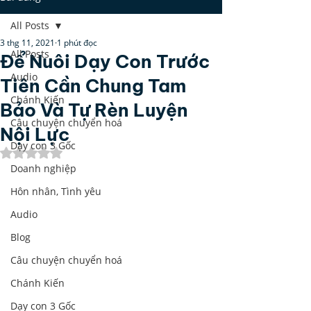
All Posts
3 thg 11, 2021
1 phút đọc
All Posts
Để Nuôi Dạy Con Trước
Audio
Tiên Cần Chung Tam
Chánh Kiến
Bảo Và Tự Rèn Luyện
Câu chuyện chuyển hoá
Nội Lực
Dạy con 3 Gốc
Đã xếp hạng NaN/5 sao.
Doanh nghiệp
Hôn nhân, Tình yêu
Audio
Blog
Câu chuyện chuyển hoá
Chánh Kiến
Dạy con 3 Gốc