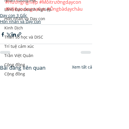
Nhân Tướng Học
#Hướngnghiệp
#Môitrườngdạycon
#Nộilựcvàngoạilực
#Ôngbàdạycháu
Lãnh Đạo Doanh Nghiệp
Dạy con 3 Gốc
Hôn nhân và Dạy con
Hôn nhân và Dạy con
Kinh Dịch
Thần số học và DISC
Trí tuệ cảm xúc
Trần Việt Quân
Cộng đồng
Bài đăng liên quan
Xem tất cả
Cộng đồng