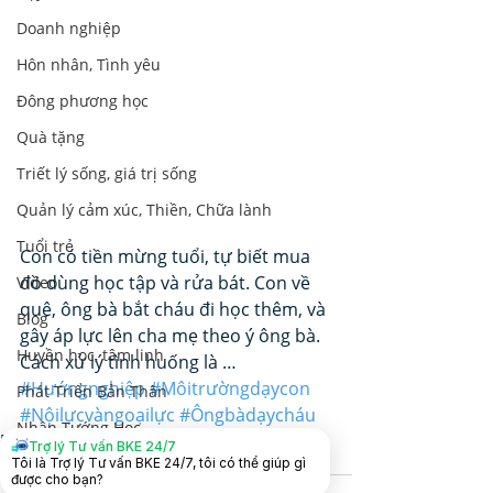
Doanh nghiệp
Hôn nhân, Tình yêu
Đông phương học
Quà tặng
Triết lý sống, giá trị sống
Quản lý cảm xúc, Thiền, Chữa lành
Tuổi trẻ
Con có tiền mừng tuổi, tự biết mua 
đồ dùng học tập và rửa bát. Con về 
Video
quê, ông bà bắt cháu đi học thêm, và 
Blog
gây áp lực lên cha mẹ theo ý ông bà. 
Huyền học, tâm linh
Cách xử lý tình huống là …
#Hướngnghiệp
#Môitrườngdạycon
Phát Triển Bản Thân
#Nộilựcvàngoạilực
#Ôngbàdạycháu
Nhân Tướng Học
Dạy con 3 Gốc
Trợ lý Tư vấn BKE 24/7
Hôn nhân và Dạy con
Lãnh Đạo Doanh Nghiệp
Tôi là Trợ lý Tư vấn BKE 24/7, tôi có thể giúp gì
được cho bạn?