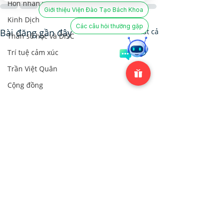
Hôn nhân và Dạy con
Giới thiệu Viện Đào Tạo Bách Khoa
Kinh Dịch
Các câu hỏi thường gặp
Bài đăng gần đây
Xem tất cả
Thần số học và DISC
Trí tuệ cảm xúc
Trần Việt Quân
Cộng đồng
Cộng đồng