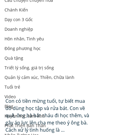
Câu chuyện chuyển hoá
Chánh Kiến
Dạy con 3 Gốc
Doanh nghiệp
Hôn nhân, Tình yêu
Đông phương học
Quà tặng
Triết lý sống, giá trị sống
Quản lý cảm xúc, Thiền, Chữa lành
Tuổi trẻ
Video
Con có tiền mừng tuổi, tự biết mua 
Blog
đồ dùng học tập và rửa bát. Con về 
quê, ông bà bắt cháu đi học thêm, và 
Huyền học, tâm linh
gây áp lực lên cha mẹ theo ý ông bà. 
Phát Triển Bản Thân
Cách xử lý tình huống là …