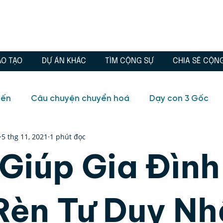
ÀO TẠO
DỰ ÁN KHÁC
TÌM CỘNG SỰ
CHIA SẺ CỘN
iến
Câu chuyện chuyển hoá
Dạy con 3 Gốc
5 thg 11, 2021
1 phút đọc
io
Blog
Câu chuyện chuyển hoá
Chánh Ki
 Giúp Gia Đình
, Tình yêu
Đông phương học
Quà tặng
Tr
Rèn Tư Duy Nh
ữa lành
Tuổi trẻ
Video
Blog
Huyền học,