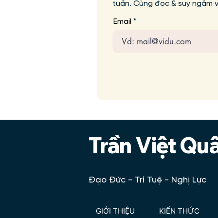
tuần. Cùng đọc & suy ngẫm vớ
Email
Trần Việt Qu
Đạo Đức - Trí Tuệ - Nghị Lực
GIỚI THIỆU
KIẾN THỨC