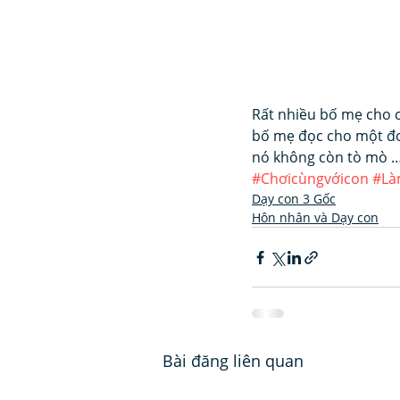
Rất nhiều bố mẹ cho c
bố mẹ đọc cho một đo
nó không còn tò mò 
#Chơicùngvớicon
#Là
Dạy con 3 Gốc
Hôn nhân và Dạy con
Bài đăng liên quan