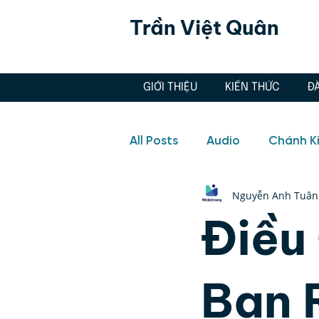
Trần Việt Quân
GIỚI THIỆU
KIẾN THỨC
Đ
All Posts
Audio
Chánh K
Nguyễn Anh Tuân
Hôn nhân, Tình yêu
Aud
Điều
Doanh nghiệp
Hôn nhân
Bạn 
Quản lý cảm xúc, Thiền, Ch