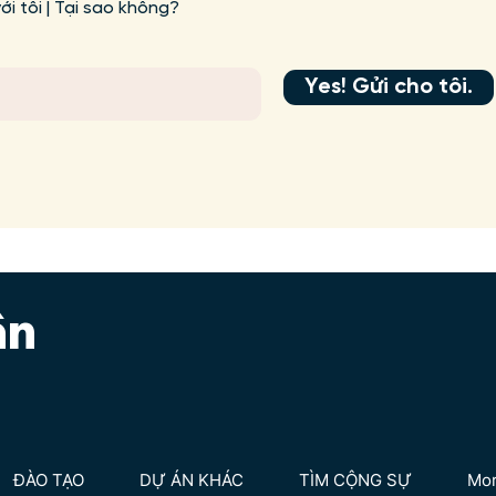
i tôi | Tại sao không?
Yes! Gửi cho tôi.
ân
ĐÀO TẠO
DỰ ÁN KHÁC
TÌM CỘNG SỰ
Mo