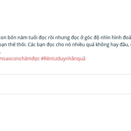
on bốn năm tuổi đọc rồi nhưng đọc ở góc độ nhìn hình đoán
ạn thế thôi. Các bạn đọc cho nó nhiều quá không hay đâu, 
…
msaoconchămđọc
#Rèntưduynhânquả