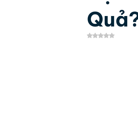
Quả
Phát Triển Bản Thân
Nh
Đã xếp hạng NaN/5
Kinh Dịch
Thần số học 