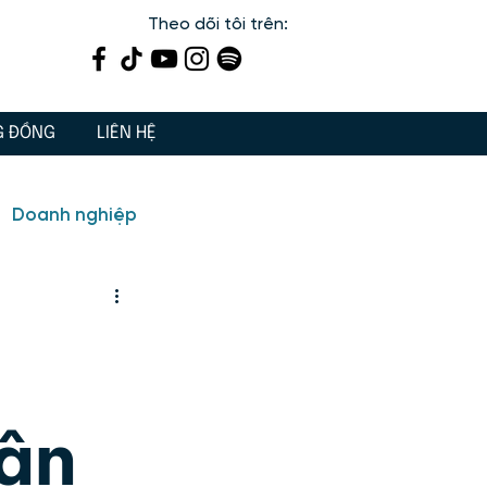
Theo dõi tôi trên:
G ĐỒNG
LIÊN HỆ
Doanh nghiệp
ến
Dạy con 3 Gốc
iết lý sống, giá trị sống
ân
 tâm linh