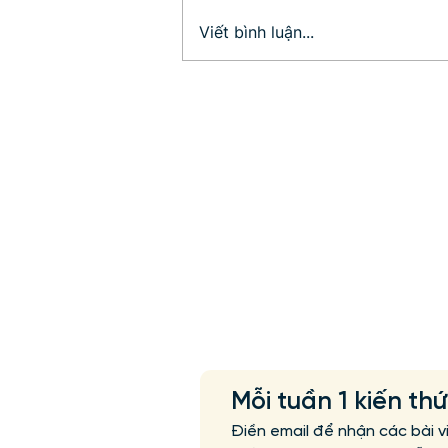
4 bí quyết nuôi dạy con
Viết bình luận...
đúng cách của những bậc
cha mẹ thông thái!
Mỗi tuần 1 kiến th
Điền email để nhận các bài v