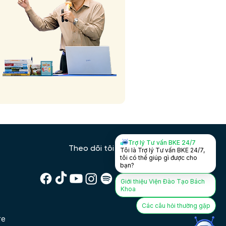
Trợ lý Tư vấn BKE 24/7
Theo dõi tôi trên:
Tôi là Trợ lý Tư vấn BKE 24/7,
tôi có thể giúp gì được cho
bạn?
Giới thiệu Viện Đào Tạo Bách
Khoa
Các câu hỏi thường gặp
re