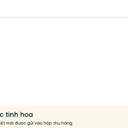
6 Cấp Độ Làm Con - Cha
Mẹ Và Con Cái Đều Nên
Thấu Rõ
ức tinh hoa
iết mới được gửi vào hộp thư hàng