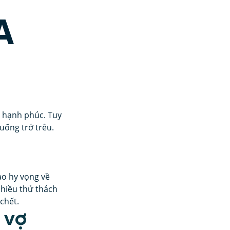
A
ân và Dạy con
ng đồng
 hạnh phúc. Tuy 
uống trớ trêu.
ao hy vọng về 
hiều thử thách 
chết.
 vợ 