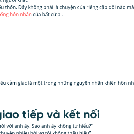
 người khác”
 thốn. Đây không phải là chuyện của riêng cặp đôi nào mà 
sống hôn nhân
 của bất cứ ai. 
hiếu cảm giác là một trong những nguyên nhân khiến hôn nh
giao tiếp và kết nối
 nói với anh ấy. Sao anh ấy không tự hiểu?”
huyện nhiều bởi vợ tôi không thấu hiểu”