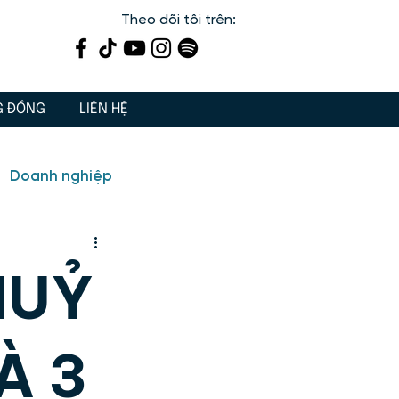
Theo dõi tôi trên:
G ĐỒNG
LIÊN HỆ
Doanh nghiệp
ến
Dạy con 3 Gốc
HUỶ
iết lý sống, giá trị sống
À 3
 tâm linh