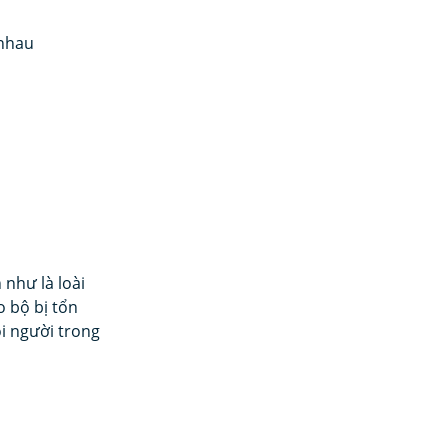
 nhau
như là loài 
 bộ bị tổn 
i người trong 