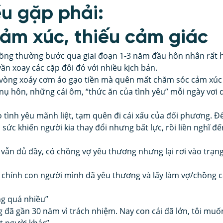
u gặp phải:
cảm xúc, thiếu cảm giác
hồng thường bước qua giai đoạn 1-3 năm đầu hôn nhân rất 
n xoay các cặp đôi đó với nhiều kịch bản.
 vòng xoáy cơm áo gạo tiền mà quên mất chăm sóc cảm xúc
nụ hôn, những cái ôm, “thức ăn của tình yêu” mỗi ngày vơi d
o tình yêu mãnh liệt, tạm quên đi cái xấu của đối phương. Đ
sức khiến người kia thay đổi nhưng bất lực, rồi liền nghĩ 
 vẫn đủ đầy, có chồng vợ yêu thương nhưng lại rơi vào trạn
i chính con người mình đã yêu thương và lấy làm vợ/chồng 
ng quá nhiều”
 đã gần 30 năm vì trách nhiệm. Nay con cái đã lớn, tôi muốn