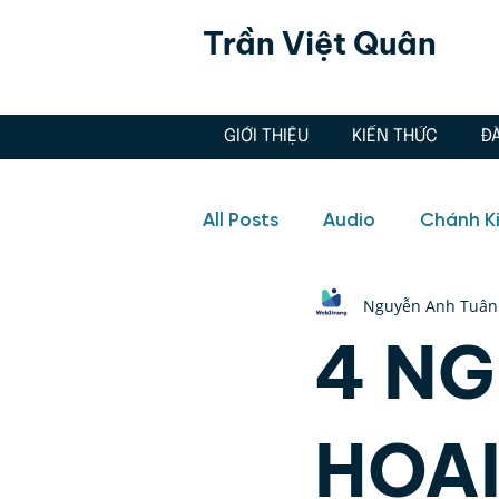
Trần Việt Quân
GIỚI THIỆU
KIẾN THỨC
Đ
All Posts
Audio
Chánh K
Nguyễn Anh Tuân
Hôn nhân, Tình yêu
Aud
4 N
Doanh nghiệp
Hôn nhân
HOẠI
Quản lý cảm xúc, Thiền, Ch