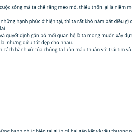
i cuộc sống mà ta chê rằng méo mó, thiếu thốn lại là niềm m
những hạnh phúc ở hiện tại, thì ta rất khó nắm bắt điều gì đ
lai
u và quyết định gắn bó mối quan hệ là ta mong muốn xây dự
lại những điều tốt đẹp cho nhau.
n cách hành xử của chúng ta luôn mâu thuẫn với trái tim v
ững hạnh phúc hiện tại giúp cả hai gắn kết và yêu thương 