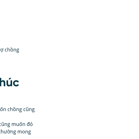
vợ chồng
húc 
uốn chồng cũng 
 cũng muốn đó 
a thường mong 