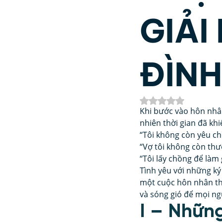
GIẢI
Phát Triển Bản Thân
Nh
ĐÌN
Kinh Dịch
Thần số học 
Đã xếp hạng NaN/5
Khi bước vào hôn nhâ
nhiên thời gian đã kh
“Tôi không còn yêu ch
“Vợ tôi không còn thư
“Tôi lấy chồng để làm 
Tình yêu với những ký
một cuộc hôn nhân th
và sóng gió để mọi ng
I – Nhữn