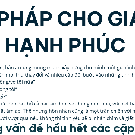
 PHÁP CHO GI
ân Tướng Học
Lãnh Đạo Doanh Nghiệp
Hôn nh
H HẠNH PHÚC
và DISC
Trí tuệ cảm xúc
Trần Việt Quân
Cộ
 sao.
n, hẳn ai cũng mong muốn xây dựng cho mình một gia đình
iến mọi thứ thay đổi và nhiều cặp đôi bước vào những tình h
ồng/vợ tôi nữa”
ơng tôi”
gì?”
 ức đẹp đã chở cả hai tâm hồn về chung một nhà, với biết b
ật ấm áp. Thế nhưng hôn nhân cũng là một trận chiến với n
ười vượt qua nếu không thì tình yêu sẽ bị nhấn chìm và giết 
g vấn đề hầu hết các cặp