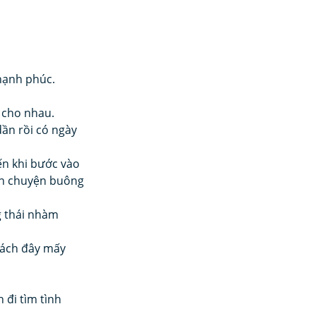
hạnh phúc. 
 cho nhau. 
ần rồi có ngày 
ến khi bước vào 
đến chuyện buông 
g thái nhàm 
cách đây mấy 
 đi tìm tình 