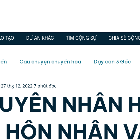
ÀO TẠO
DỰ ÁN KHÁC
TÌM CỘNG SỰ
CHIA SẺ CỘN
iến
Câu chuyện chuyển hoá
Dạy con 3 Gốc
27 thg 12, 2022
7 phút đọc
io
Blog
Câu chuyện chuyển hoá
Chánh Ki
GUYÊN NHÂN 
, Tình yêu
Đông phương học
Quà tặng
Tr
 HÔN NHÂN V
ữa lành
Tuổi trẻ
Video
Blog
Huyền học,