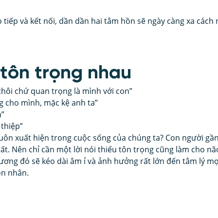
o tiếp và kết nối, dần dần hai tâm hồn sẽ ngày càng xa cách
 tôn trọng nhau
thôi chứ quan trọng là mình với con”
g cho mình, mặc kệ anh ta”
n”
 thiệp”
luôn xuất hiện trong cuộc sống của chúng ta? Con người gần 
t. Nên chỉ cần một lời nói thiếu tôn trọng cũng làm cho não
ơng đó sẽ kéo dài âm ỉ và ảnh hưởng rất lớn đến tâm lý mọ
ôn nhân.