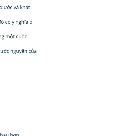
ơ ước và khát 
ó có ý nghĩa ở 
ng một cuộc 
à ước nguyện của 
nhau hơn