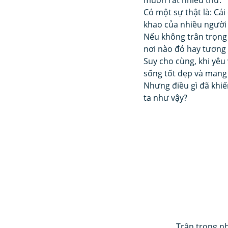
Có một sự thật là: Cá
khao của nhiều người
Nếu không trân trọng 
nơi nào đó hay tương 
Suy cho cùng, khi yê
sống tốt đẹp và mang 
Nhưng điều gì đã khiế
ta như vậy?
Trân trọng nh