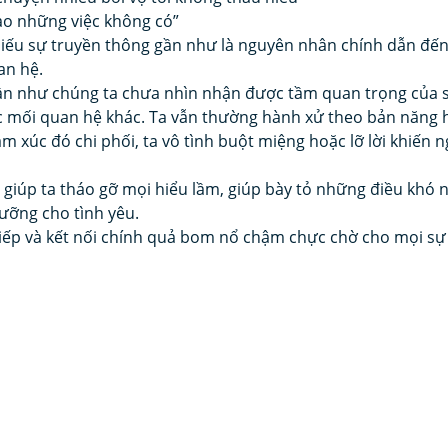
vào những việc không có”
iếu sự truyền thông gần như là nguyên nhân chính dẫn đến
an hệ.
ần như chúng ta chưa nhìn nhận được tầm quan trọng của sự
c mối quan hệ khác. Ta vẫn thường hành xử theo bản năng 
m xúc đó chi phối, ta vô tình buột miệng hoặc lỡ lời khiến n
ể giúp ta tháo gỡ mọi hiểu lầm, giúp bày tỏ những điều khó n
dưỡng cho tình yêu.
 tiếp và kết nối chính quả bom nổ chậm chực chờ cho mọi sự