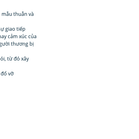
 mẫu thuẫn và 
 giao tiếp 
hay cảm xúc của 
gười thương bị 
ói, từ đó xây 
 đổ vỡ