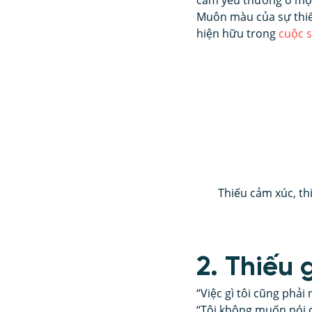
cảm yêu thương ở một
Muôn màu của sự thiếu
hiện hữu trong 
cuộc 
Thiếu cảm xúc, t
2. Thiếu 
“Việc gì tôi cũng phải
“Tôi không muốn nói c