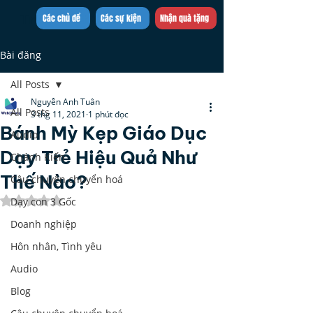
Trần Việt Quân
Các chủ đề
Các sự kiện
Nhận quà tặng
Bài đăng
All Posts
Nguyễn Anh Tuân
All Posts
3 thg 11, 2021
1 phút đọc
Bánh Mỳ Kẹp Giáo Dục
Audio
Dạy Trẻ Hiệu Quả Như
Chánh Kiến
Thế Nào?
Câu chuyện chuyển hoá
Đã xếp hạng NaN/5 sao.
Dạy con 3 Gốc
Doanh nghiệp
Hôn nhân, Tình yêu
Audio
Blog