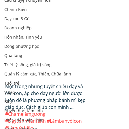
Câu chuyện chuyển hoá
Chánh Kiến
Dạy con 3 Gốc
Doanh nghiệp
Hôn nhân, Tình yêu
Đông phương học
Quà tặng
Triết lý sống, giá trị sống
Quản lý cảm xúc, Thiền, Chữa lành
Tuổi trẻ
Một trong những tuyệt chiêu dạy và 
Video
rèn con, áp cho dạy người lớn được 
luôn đó là phương pháp bánh mì kẹp 
Blog
giáo dục. Cách giúp con mình …
Huyền học, tâm linh
#Chamẹlàmgương
Phát Triển Bản Thân
#Dạyconnhàntênh
#Làmbạnvớicon
#Làmtừthiện