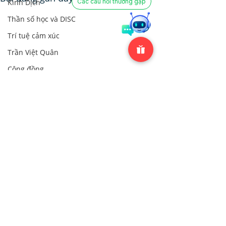
Các câu hỏi thường gặp
Kinh Dịch
Thần số học và DISC
Trí tuệ cảm xúc
Trần Việt Quân
Cộng đồng
Cộng đồng
Bình luận
0.0/5 (0)