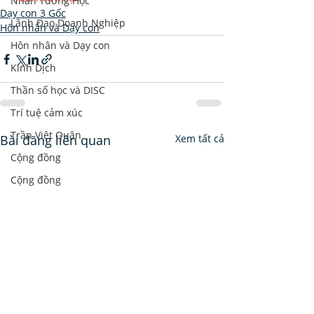
Nhân Tướng Học
Dạy con 3 Gốc
Lãnh Đạo Doanh Nghiệp
Hôn nhân và Dạy con
Hôn nhân và Dạy con
Kinh Dịch
Thần số học và DISC
Trí tuệ cảm xúc
Trần Việt Quân
Bài đăng liên quan
Xem tất cả
Cộng đồng
Cộng đồng