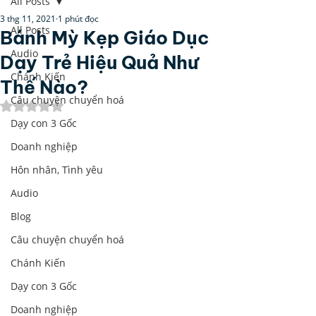
All Posts
3 thg 11, 2021
1 phút đọc
All Posts
Bánh Mỳ Kẹp Giáo Dục
Audio
Dạy Trẻ Hiệu Quả Như
Chánh Kiến
Thế Nào?
Câu chuyện chuyển hoá
Đã xếp hạng NaN/5 sao.
Dạy con 3 Gốc
Doanh nghiệp
Hôn nhân, Tình yêu
Audio
Blog
Câu chuyện chuyển hoá
Chánh Kiến
Dạy con 3 Gốc
Doanh nghiệp