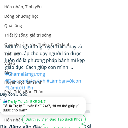
Hôn nhân, Tình yêu
Đông phương học
Quà tặng
Triết lý sống, giá trị sống
Quản lý cảm xúc, Thiền, Chữa lành
Một trong những tuyệt chiêu dạy và 
rèn con, áp cho dạy người lớn được 
Tuổi trẻ
luôn đó là phương pháp bánh mì kẹp 
Video
giáo dục. Cách giúp con mình …
Blog
#Chamẹlàmgương
#Dạyconnhàntênh
#Làmbạnvớicon
Huyền học, tâm linh
#Làmtừthiện
Phát Triển Bản Thân
Dạy con 3 Gốc
Hôn nhân và Dạy con
Nhân Tướng Học
Trợ lý Tư vấn BKE 24/7
Tôi là Trợ lý Tư vấn BKE 24/7, tôi có thể giúp gì
Lãnh Đạo Doanh Nghiệp
được cho bạn?
Giới thiệu Viện Đào Tạo Bách Khoa
Hôn nhân và Dạy con
Bài đăng gần đây
Xem tất cả