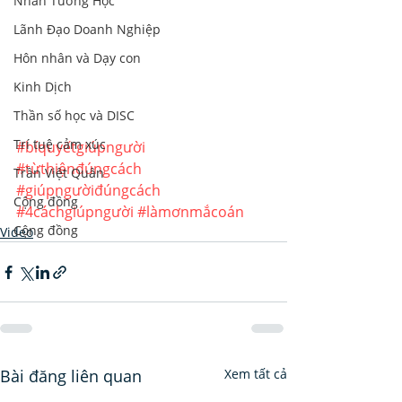
Nhân Tướng Học
Lãnh Đạo Doanh Nghiệp
Hôn nhân và Dạy con
Kinh Dịch
Thần số học và DISC
Trí tuệ cảm xúc
#bíquyếtgiúpngười
#từthiệnđúngcách
Trần Việt Quân
#giúpngườiđúngcách
Cộng đồng
#4cáchgiúpngười
#làmơnmắcoán
Cộng đồng
Video
Bài đăng liên quan
Xem tất cả