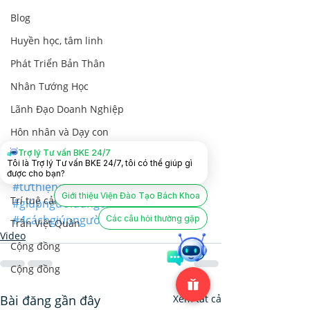
Blog
Huyền học, tâm linh
Phát Triển Bản Thân
Nhân Tướng Học
Lãnh Đạo Doanh Nghiệp
Hôn nhân và Dạy con
Trợ lý Tư vấn BKE 24/7
Kinh Dịch
Tôi là Trợ lý Tư vấn BKE 24/7, tôi có thể giúp gì
#bíquyếtgiúpngười
được cho bạn?
Thần số học và DISC
#từthiệnđúngcách
Giới thiệu Viện Đào Tạo Bách Khoa
Trí tuệ cảm xúc
#giúpngườiđúngcách
#4cáchgiúpngười
#làmơnmắcoán
Các câu hỏi thường gặp
Trần Việt Quân
Video
Cộng đồng
Cộng đồng
Bài đăng gần đây
Xem tất cả