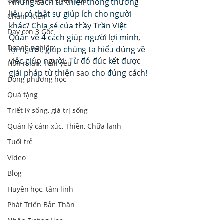
Câu chuyện chuyển hoá
Những cách từ thiện thông thường 
liệu có thật sự giúp ích cho người 
Chánh Kiến
khác? Chia sẻ của thầy Trần Việt 
Dạy con 3 Gốc
Quân về 4 cách giúp người lợi mình, 
Doanh nghiệp
lợi người, giúp chúng ta hiểu đúng về 
việc giúp người. Từ đó đúc kết được 
Hôn nhân, Tình yêu
giải pháp từ thiện sao cho đúng cách!
Đông phương học
Quà tặng
Triết lý sống, giá trị sống
Quản lý cảm xúc, Thiền, Chữa lành
Tuổi trẻ
Video
Blog
Huyền học, tâm linh
Phát Triển Bản Thân