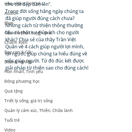
Hôn nhân, Tình yêu
cho tốt đẹp dần lên”.
Trong đời sống hằng ngày chúng ta 
Audio
đã giúp người đúng cách chưa? 
Blog
Những cách từ thiện thông thường 
liệu có thật sự giúp ích cho người 
Câu chuyện chuyển hoá
khác? Chia sẻ của thầy Trần Việt 
Chánh Kiến
Quân về 4 cách giúp người lợi mình, 
Dạy con 3 Gốc
lợi người, giúp chúng ta hiểu đúng về 
việc giúp người. Từ đó đúc kết được 
Doanh nghiệp
giải pháp từ thiện sao cho đúng cách!
Hôn nhân, Tình yêu
Đông phương học
Quà tặng
Triết lý sống, giá trị sống
Quản lý cảm xúc, Thiền, Chữa lành
Tuổi trẻ
Video