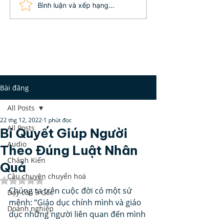
Định nghĩa giàu nghèo
Lễ Phật Đản c
Bình luận và xếp hạng...
của Elon Musk
gốc từ đâu?
Bài đăng
All Posts
22 thg 12, 2022
1 phút đọc
All Posts
Bí Quyết Giúp Người
Audio
Theo Đúng Luật Nhân
Chánh Kiến
Quả
Câu chuyện chuyển hoá
Đã xếp hạng NaN/5 sao.
Chúng ta trên cuộc đời có một sứ 
Dạy con 3 Gốc
mệnh: “Giáo dục chính mình và giáo 
Doanh nghiệp
dục những người liên quan đến mình 