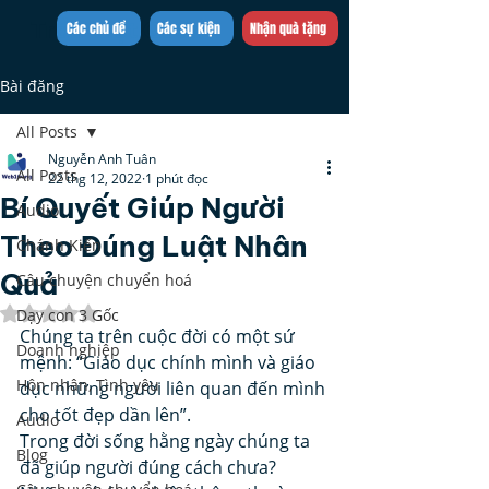
Trần Việt Quân
Các chủ đề
Các sự kiện
Nhận quà tặng
Bài đăng
All Posts
Nguyễn Anh Tuân
All Posts
22 thg 12, 2022
1 phút đọc
Bí Quyết Giúp Người
Audio
Theo Đúng Luật Nhân
Chánh Kiến
Quả
Câu chuyện chuyển hoá
Đã xếp hạng NaN/5 sao.
Dạy con 3 Gốc
Chúng ta trên cuộc đời có một sứ 
Doanh nghiệp
mệnh: “Giáo dục chính mình và giáo 
Hôn nhân, Tình yêu
dục những người liên quan đến mình 
cho tốt đẹp dần lên”.
Audio
Trong đời sống hằng ngày chúng ta 
Blog
đã giúp người đúng cách chưa? 