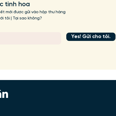
ức tinh hoa
iết mới được gửi vào hộp thư hàng
i tôi | Tại sao không?
Yes! Gửi cho tôi.
ân