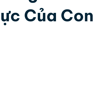
Lực Của Con
ân Tướng Học
Lãnh Đạo Doanh Nghiệp
Hôn nh
 sao.
và DISC
Trí tuệ cảm xúc
Trần Việt Quân
Cộ