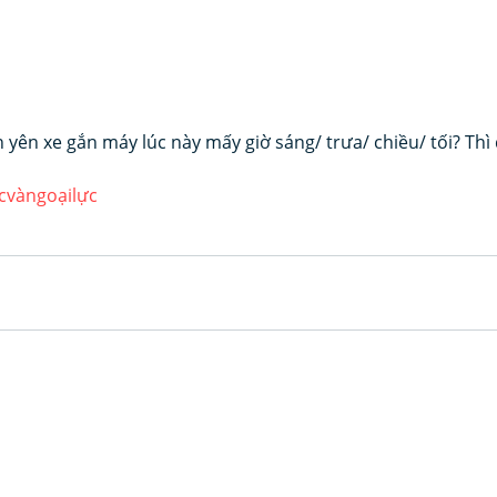
yên xe gắn máy lúc này mấy giờ sáng/ trưa/ chiều/ tối? Thì đ
cvàngoạilực