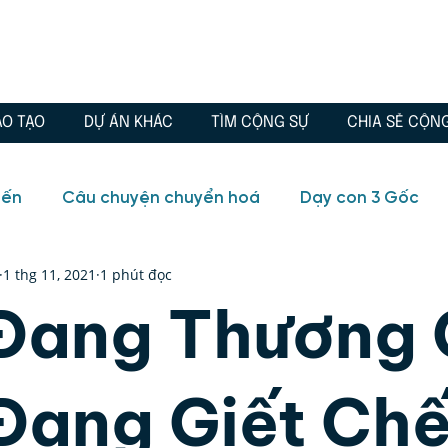
ÀO TẠO
DỰ ÁN KHÁC
TÌM CỘNG SỰ
CHIA SẺ CỘN
iến
Câu chuyện chuyển hoá
Dạy con 3 Gốc
1 thg 11, 2021
1 phút đọc
io
Blog
Câu chuyện chuyển hoá
Chánh Ki
Đang Thương
, Tình yêu
Đông phương học
Quà tặng
Tr
Đang Giết Chế
ữa lành
Tuổi trẻ
Video
Blog
Huyền học,