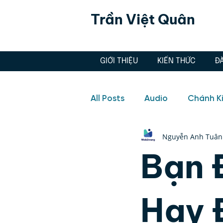
Trần Việt Quân
GIỚI THIỆU
KIẾN THỨC
Đ
All Posts
Audio
Chánh K
Nguyễn Anh Tuân
Hôn nhân, Tình yêu
Aud
Bạn 
Doanh nghiệp
Hôn nhân
Hay 
Quản lý cảm xúc, Thiền, Ch