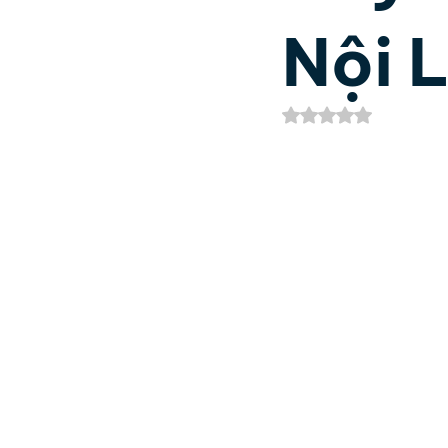
Nội 
Phát Triển Bản Thân
Nh
Đã xếp hạng NaN/5
Kinh Dịch
Thần số học 