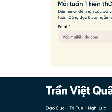
Mỗi tuần 1 kiến th
Điền email để nhận các bài v
tuần. Cùng đọc & suy ngẫm vớ
Email
Trần Việt Qu
Đạo Đức - Trí Tuệ - Nghị Lực