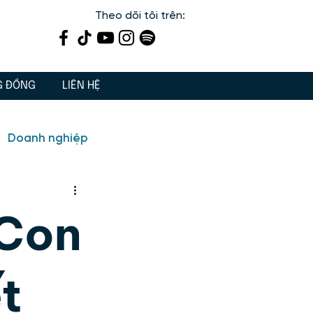
Theo dõi tôi trên:
G ĐỒNG
LIÊN HỆ
Doanh nghiệp
ến
Dạy con 3 Gốc
 Con
iết lý sống, giá trị sống
t
 tâm linh