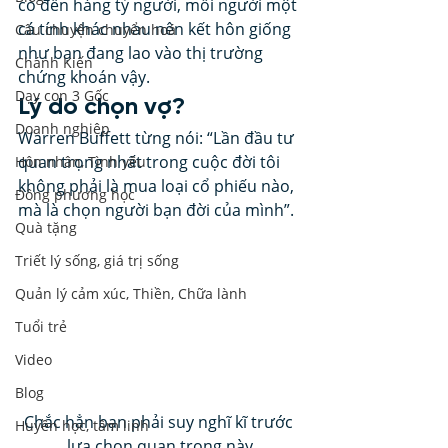
có đến hàng tỷ người, mỗi người một 
cá tính khác nhau nên kết hôn giống 
Câu chuyện chuyển hoá
như bạn đang lao vào thị trường 
Chánh Kiến
chứng khoán vậy.  
Dạy con 3 Gốc
Lý do chọn vợ? 
Doanh nghiệp
Warren Buffett từng nói: “Lần đầu tư 
quan trọng nhất trong cuộc đời tôi 
Hôn nhân, Tình yêu
không phải là mua loại cổ phiếu nào, 
Đông phương học
mà là chọn người bạn đời của mình”. 
Quà tặng
Triết lý sống, giá trị sống
Quản lý cảm xúc, Thiền, Chữa lành
Tuổi trẻ
Video
Blog
Chắc hẳn bạn phải suy nghĩ kĩ trước 
Huyền học, tâm linh
lựa chọn quan trọng này