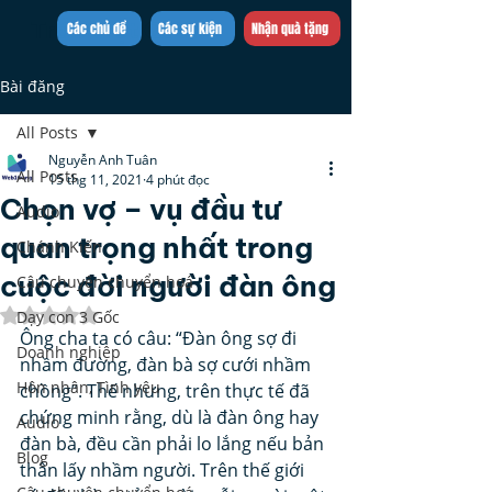
Trần Việt Quân
Các chủ đề
Các sự kiện
Nhận quà tặng
Bài đăng
All Posts
Nguyễn Anh Tuân
All Posts
15 thg 11, 2021
4 phút đọc
Chọn vợ – vụ đầu tư
Audio
quan trọng nhất trong
Chánh Kiến
cuộc đời người đàn ông
Câu chuyện chuyển hoá
Đã xếp hạng NaN/5 sao.
Dạy con 3 Gốc
Ông cha ta có câu: “Đàn ông sợ đi 
Doanh nghiệp
nhầm đường, đàn bà sợ cưới nhầm 
Hôn nhân, Tình yêu
chồng”. Thế nhưng, trên thực tế đã 
chứng minh rằng, dù là đàn ông hay 
Audio
đàn bà, đều cần phải lo lắng nếu bản 
Blog
thân lấy nhầm người. Trên thế giới 