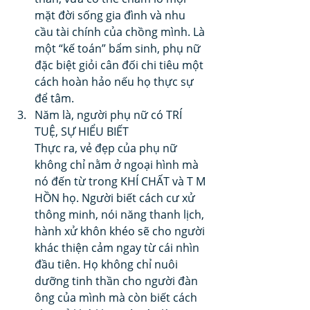
mặt đời sống gia đình và nhu 
cầu tài chính của chồng mình. Là 
một “kế toán” bẩm sinh, phụ nữ 
đặc biệt giỏi cân đối chi tiêu một 
cách hoàn hảo nếu họ thực sự 
để tâm.
Năm là, người phụ nữ có TRÍ 
TUỆ, SỰ HIỂU BIẾT
Thực ra, vẻ đẹp của phụ nữ 
không chỉ nằm ở ngoại hình mà 
nó đến từ trong KHÍ CHẤT và T M 
HỒN họ. Người biết cách cư xử 
thông minh, nói năng thanh lịch, 
hành xử khôn khéo sẽ cho người 
khác thiện cảm ngay từ cái nhìn 
đầu tiên. Họ không chỉ nuôi 
dưỡng tinh thần cho người đàn 
ông của mình mà còn biết cách 