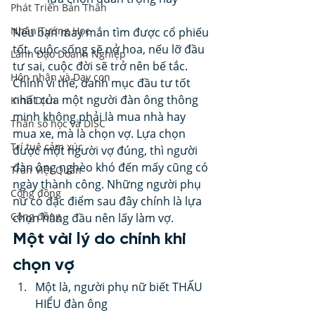
Phát Triển Bản Thân
Nhân Tướng Học
Nếu bạn may mắn tìm được cổ phiếu 
tốt, cuộc sống sẽ nở hoa, nếu lỡ đầu 
Lãnh Đạo Doanh Nghiệp
tư sai, cuộc đời sẽ trở nên bế tắc. 
Hôn nhân và Dạy con
Chính vì thế, danh mục đầu tư tốt 
nhất của một người đàn ông thông 
Kinh Dịch
minh không phải là mua nhà hay 
Thần số học và DISC
mua xe, mà là chọn vợ. Lựa chọn 
Trí tuệ cảm xúc
được một người vợ đúng, thì người 
đàn ông nghèo khó đến mấy cũng có 
Trần Việt Quân
ngày thành công. Những người phụ 
Cộng đồng
nữ có đặc điểm sau đây chính là lựa 
Cộng đồng
chọn hàng đầu nên lấy làm vợ. 
Một vài lý do chính khi 
chọn vợ 
Một là, người phụ nữ biết THẤU 
HIỂU đàn ông