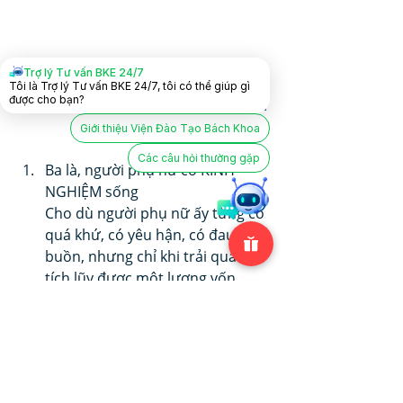
Trợ lý Tư vấn BKE 24/7
Tôi là Trợ lý Tư vấn BKE 24/7, tôi có thể giúp gì
được cho bạn?
Lựa chọn đúng để xây dựng cuộc đời 
hạnh phúc
Giới thiệu Viện Đào Tạo Bách Khoa
Các câu hỏi thường gặp
Ba là, người phụ nữ có KINH 
NGHIỆM sống
Cho dù người phụ nữ ấy từng có 
quá khứ, có yêu hận, có đau 
buồn, nhưng chỉ khi trải qua và 
tích lũy được một lượng vốn 
sống nhất định, bản lĩnh người 
phụ nữ ấy sẽ càng trở nên KIÊN 
ĐỊNH và VỮNG VÀNG hơn. Bên 
cạnh ổn định vững vàng về mặt 
tinh thần, người phụ nữ có kinh 