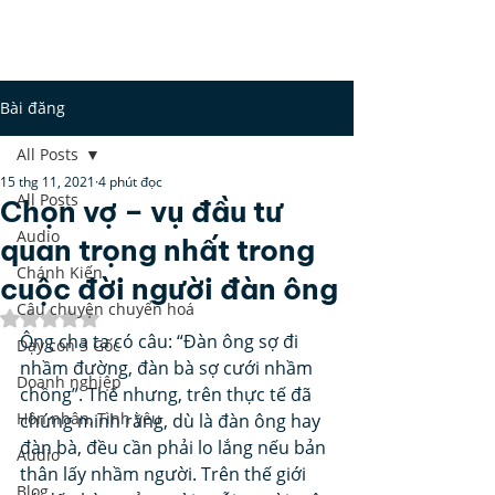
CHƯA?
TỈNH THỨC
Bài đăng
All Posts
15 thg 11, 2021
4 phút đọc
All Posts
Chọn vợ – vụ đầu tư
Audio
quan trọng nhất trong
Chánh Kiến
cuộc đời người đàn ông
Câu chuyện chuyển hoá
Đã xếp hạng NaN/5 sao.
Ông cha ta có câu: “Đàn ông sợ đi 
Dạy con 3 Gốc
nhầm đường, đàn bà sợ cưới nhầm 
Doanh nghiệp
chồng”. Thế nhưng, trên thực tế đã 
Hôn nhân, Tình yêu
chứng minh rằng, dù là đàn ông hay 
đàn bà, đều cần phải lo lắng nếu bản 
Audio
thân lấy nhầm người. Trên thế giới 
Blog