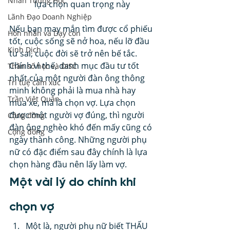
Nhân Tướng Học
lựa chọn quan trọng này
Lãnh Đạo Doanh Nghiệp
Nếu bạn may mắn tìm được cổ phiếu 
Hôn nhân và Dạy con
tốt, cuộc sống sẽ nở hoa, nếu lỡ đầu 
Kinh Dịch
tư sai, cuộc đời sẽ trở nên bế tắc. 
Chính vì thế, danh mục đầu tư tốt 
Thần số học và DISC
nhất của một người đàn ông thông 
Trí tuệ cảm xúc
minh không phải là mua nhà hay 
Trần Việt Quân
mua xe, mà là chọn vợ. Lựa chọn 
được một người vợ đúng, thì người 
Cộng đồng
đàn ông nghèo khó đến mấy cũng có 
Cộng đồng
ngày thành công. Những người phụ 
nữ có đặc điểm sau đây chính là lựa 
chọn hàng đầu nên lấy làm vợ. 
Một vài lý do chính khi 
chọn vợ 
Một là, người phụ nữ biết THẤU 