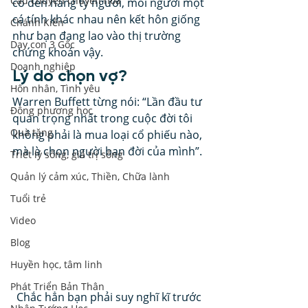
Câu chuyện chuyển hoá
có đến hàng tỷ người, mỗi người một 
cá tính khác nhau nên kết hôn giống 
Chánh Kiến
như bạn đang lao vào thị trường 
Dạy con 3 Gốc
chứng khoán vậy.  
Doanh nghiệp
Lý do chọn vợ? 
Hôn nhân, Tình yêu
Warren Buffett từng nói: “Lần đầu tư 
Đông phương học
quan trọng nhất trong cuộc đời tôi 
Quà tặng
không phải là mua loại cổ phiếu nào, 
mà là chọn người bạn đời của mình”. 
Triết lý sống, giá trị sống
Quản lý cảm xúc, Thiền, Chữa lành
Tuổi trẻ
Video
Blog
Huyền học, tâm linh
Phát Triển Bản Thân
Chắc hẳn bạn phải suy nghĩ kĩ trước 