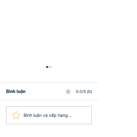
Bình luận
0.0/5 (0)
BẠN ĐÃ ỨNG DỤNG
6 CÁCH GIÚP 
Bình luận và xếp hạng...
LUẬT NHÂN QUẢ
TÌNH YÊU MÙ
TRONG DẠY CON
THÀNH YÊU T