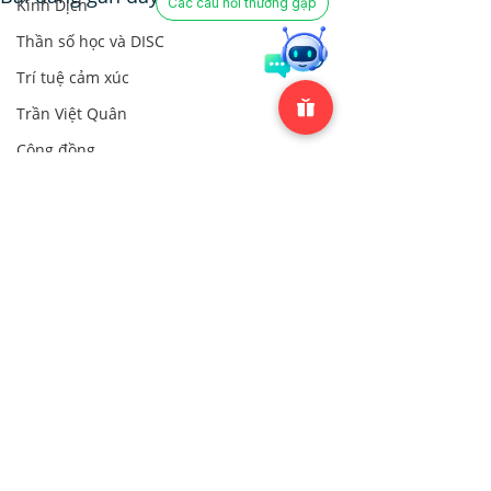
Các câu hỏi thường gặp
Kinh Dịch
Thần số học và DISC
Trí tuệ cảm xúc
Trần Việt Quân
Cộng đồng
Cộng đồng
Bình luận
0.0/5 (0)