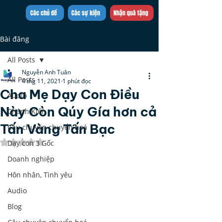
Trần Việt Quân
Các chủ đề
Các sự kiện
Nhận quà tặng
Bài đăng
All Posts
Nguyễn Anh Tuân
All Posts
4 thg 11, 2021
1 phút đọc
Cha Mẹ Dạy Con Điều
Audio
Này Còn Qúy Gía hơn cả
Chánh Kiến
Tấn Vàng Tấn Bạc
Câu chuyện chuyển hoá
Đã xếp hạng NaN/5 sao.
Dạy con 3 Gốc
Doanh nghiệp
Hôn nhân, Tình yêu
Audio
Blog