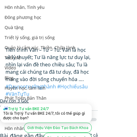
Hôn nhân, Tình yêu
Đông phương học
Quà tặng
Triết lý sống, giá trị sống
Quản lý cảm xúc, Thiền, Chữa lành
Tiến trình Văn – Tư – Tu: Văn là học 
về lý thuyết; Tư là năng lực tư duy lại, 
Tuổi trẻ
nhìn lại vấn đề theo chiều sâu; Tu là 
Video
mang cái chúng ta đã tư duy, đã học 
Blog
mang vào đời sống chuyển hóa ….
#Dạycontrưởngthành
#Họchiểusâu
Huyền học, tâm linh
#VănTưTu
Phát Triển Bản Thân
Dạy con 3 Gốc
Hôn nhân và Dạy con
Nhân Tướng Học
Trợ lý Tư vấn BKE 24/7
Tôi là Trợ lý Tư vấn BKE 24/7, tôi có thể giúp gì
Lãnh Đạo Doanh Nghiệp
được cho bạn?
Giới thiệu Viện Đào Tạo Bách Khoa
Hôn nhân và Dạy con
Bài đăng gần đây
Xem tất cả