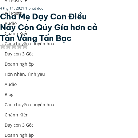
All Posts
4 thg 11, 2021
1 phút đọc
All Posts
Cha Mẹ Dạy Con Điều
Audio
Này Còn Qúy Gía hơn cả
Chánh Kiến
Tấn Vàng Tấn Bạc
Câu chuyện chuyển hoá
Đã xếp hạng NaN/5 sao.
Dạy con 3 Gốc
Doanh nghiệp
Hôn nhân, Tình yêu
Audio
Blog
Câu chuyện chuyển hoá
Chánh Kiến
Dạy con 3 Gốc
Doanh nghiệp