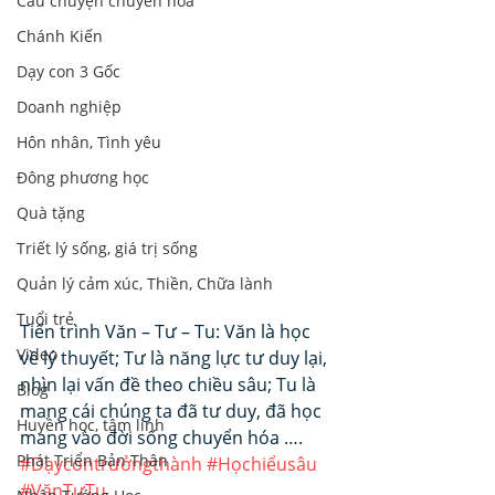
Câu chuyện chuyển hoá
Chánh Kiến
Dạy con 3 Gốc
Doanh nghiệp
Hôn nhân, Tình yêu
Đông phương học
Quà tặng
Triết lý sống, giá trị sống
Quản lý cảm xúc, Thiền, Chữa lành
Tuổi trẻ
Tiến trình Văn – Tư – Tu: Văn là học 
Video
về lý thuyết; Tư là năng lực tư duy lại, 
nhìn lại vấn đề theo chiều sâu; Tu là 
Blog
mang cái chúng ta đã tư duy, đã học 
Huyền học, tâm linh
mang vào đời sống chuyển hóa ….
Phát Triển Bản Thân
#Dạycontrưởngthành
#Họchiểusâu
#VănTưTu