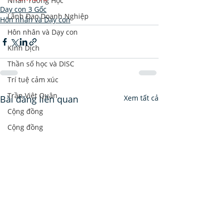
Nhân Tướng Học
Dạy con 3 Gốc
Lãnh Đạo Doanh Nghiệp
Hôn nhân và Dạy con
Hôn nhân và Dạy con
Kinh Dịch
Thần số học và DISC
Trí tuệ cảm xúc
Trần Việt Quân
Bài đăng liên quan
Xem tất cả
Cộng đồng
Cộng đồng