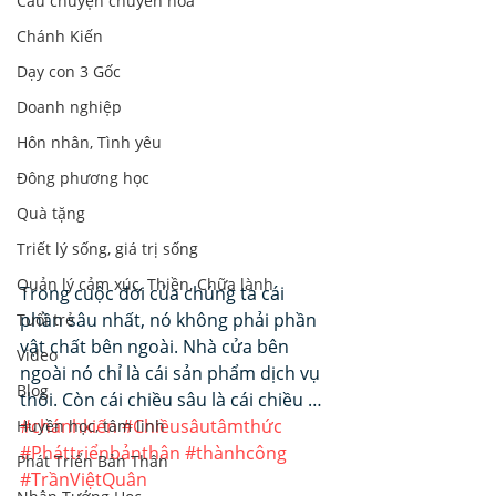
Câu chuyện chuyển hoá
Chánh Kiến
Dạy con 3 Gốc
Doanh nghiệp
Hôn nhân, Tình yêu
Đông phương học
Quà tặng
Triết lý sống, giá trị sống
Quản lý cảm xúc, Thiền, Chữa lành
Trong cuộc đời của chúng ta cái 
phần sâu nhất, nó không phải phần 
Tuổi trẻ
vật chất bên ngoài. Nhà cửa bên 
Video
ngoài nó chỉ là cái sản phẩm dịch vụ 
Blog
thôi. Còn cái chiều sâu là cái chiều …
#chánhkiến
#Chiềusâutâmthức
Huyền học, tâm linh
#Pháttriểnbảnthân
#thànhcông
Phát Triển Bản Thân
#TrầnViệtQuân