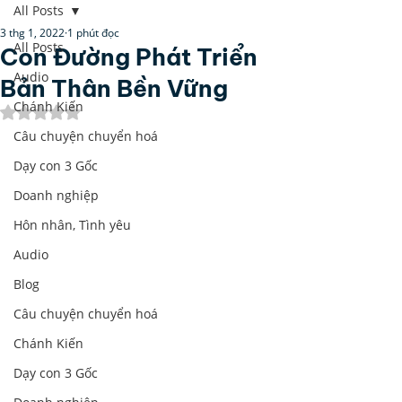
All Posts
3 thg 1, 2022
1 phút đọc
All Posts
Con Đường Phát Triển
Audio
Bản Thân Bền Vững
Chánh Kiến
Đã xếp hạng NaN/5 sao.
Câu chuyện chuyển hoá
Dạy con 3 Gốc
Doanh nghiệp
Hôn nhân, Tình yêu
Audio
Blog
Câu chuyện chuyển hoá
Chánh Kiến
Dạy con 3 Gốc