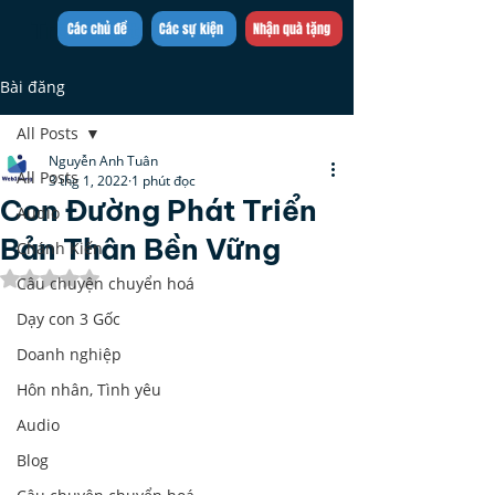
Trần Việt Quân
Các chủ đề
Các sự kiện
Nhận quà tặng
Bài đăng
All Posts
Nguyễn Anh Tuân
All Posts
3 thg 1, 2022
1 phút đọc
Con Đường Phát Triển
Audio
Bản Thân Bền Vững
Chánh Kiến
Đã xếp hạng NaN/5 sao.
Câu chuyện chuyển hoá
Dạy con 3 Gốc
Doanh nghiệp
Hôn nhân, Tình yêu
Audio
Blog