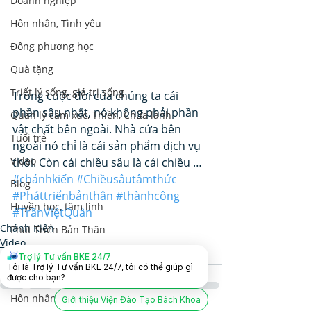
Doanh nghiệp
Hôn nhân, Tình yêu
Đông phương học
Quà tặng
Triết lý sống, giá trị sống
Trong cuộc đời của chúng ta cái 
phần sâu nhất, nó không phải phần 
Quản lý cảm xúc, Thiền, Chữa lành
vật chất bên ngoài. Nhà cửa bên 
Tuổi trẻ
ngoài nó chỉ là cái sản phẩm dịch vụ 
Video
thôi. Còn cái chiều sâu là cái chiều …
#chánhkiến
#Chiềusâutâmthức
Blog
#Pháttriểnbảnthân
#thànhcông
Huyền học, tâm linh
#TrầnViệtQuân
Chánh Kiến
Phát Triển Bản Thân
Video
Nhân Tướng Học
Phát Triển Bản Thân
Trợ lý Tư vấn BKE 24/7
Tôi là Trợ lý Tư vấn BKE 24/7, tôi có thể giúp gì
Lãnh Đạo Doanh Nghiệp
được cho bạn?
Hôn nhân và Dạy con
Giới thiệu Viện Đào Tạo Bách Khoa