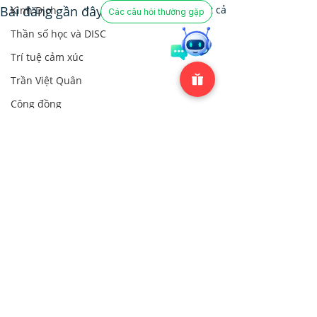
Bài đăng gần đây
Xem tất cả
Kinh Dịch
Các câu hỏi thường gặp
Thần số học và DISC
Trí tuệ cảm xúc
Trần Việt Quân
Cộng đồng
Cộng đồng
Bình luận
0.0/5 (0)