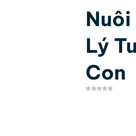
Nuôi
Phát Triển Bản Thân
Nh
Lý T
Kinh Dịch
Thần số học 
Con
Đã xếp hạng NaN/5