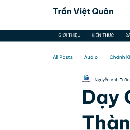
Trần Việt Quân
GIỚI THIỆU
KIẾN THỨC
Đ
All Posts
Audio
Chánh K
Nguyễn Anh Tuân
Hôn nhân, Tình yêu
Aud
Dạy 
Doanh nghiệp
Hôn nhân
Thàn
Quản lý cảm xúc, Thiền, Ch