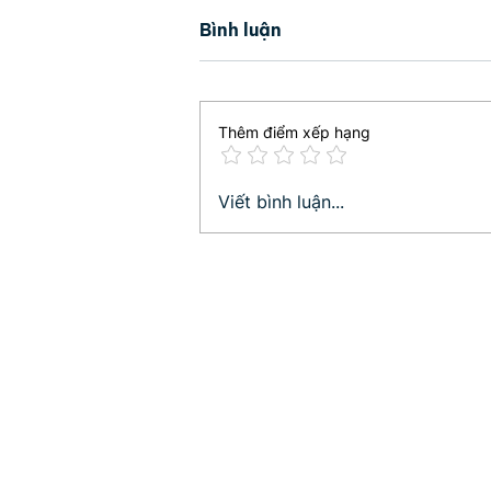
Bình luận
Thêm điểm xếp hạng
4 bí quyết nuôi dạy con
Viết bình luận...
đúng cách của những bậc
cha mẹ thông thái!