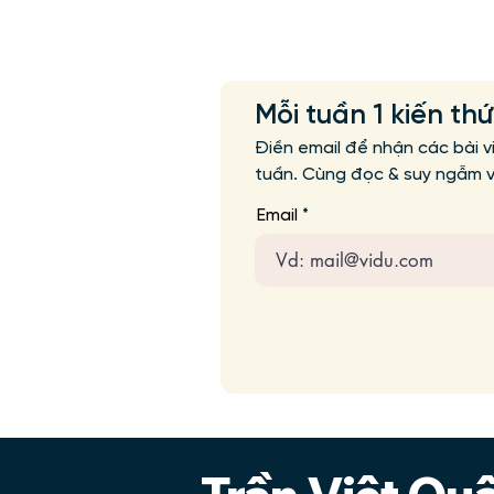
Mỗi tuần 1 kiến th
Điền email để nhận các bài v
tuần. Cùng đọc & suy ngẫm vớ
Email