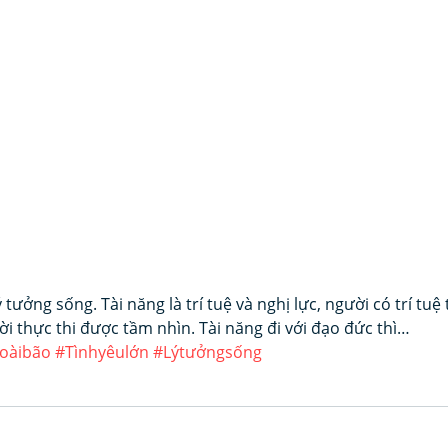
 tưởng sống. Tài năng là trí tuệ và nghị lực, người có trí tuệ 
ời thực thi được tầm nhìn. Tài năng đi với đạo đức thì…
oàibão
#Tìnhyêulớn
#Lýtưởngsống