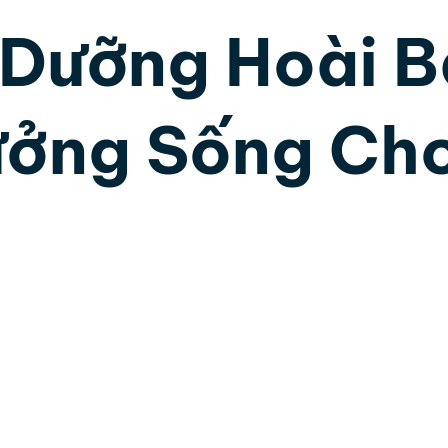
 Dưỡng Hoài B
ân Tướng Học
Lãnh Đạo Doanh Nghiệp
Hôn nh
ưởng Sống Ch
và DISC
Trí tuệ cảm xúc
Trần Việt Quân
Cộ
 sao.