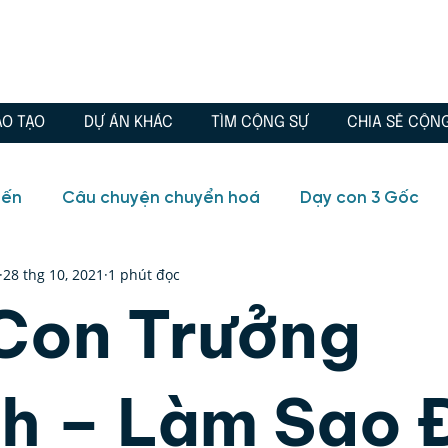
ÀO TẠO
DỰ ÁN KHÁC
TÌM CỘNG SỰ
CHIA SẺ CỘN
iến
Câu chuyện chuyển hoá
Dạy con 3 Gốc
28 thg 10, 2021
1 phút đọc
io
Blog
Câu chuyện chuyển hoá
Chánh Ki
Con Trưởng
, Tình yêu
Đông phương học
Quà tặng
Tr
h – Làm Sao 
ữa lành
Tuổi trẻ
Video
Blog
Huyền học,