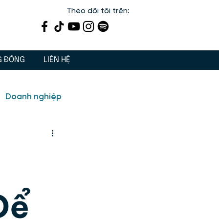
Theo dõi tôi trên:
G ĐỒNG
LIÊN HỆ
Doanh nghiệp
ến
Dạy con 3 Gốc
iết lý sống, giá trị sống
Để
 tâm linh