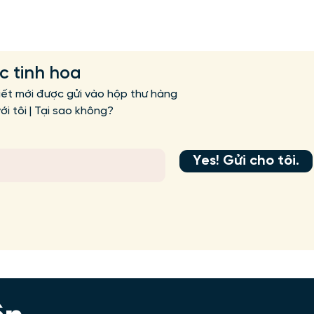
ức tinh hoa
iết mới được gửi vào hộp thư hàng
i tôi | Tại sao không?
Yes! Gửi cho tôi.