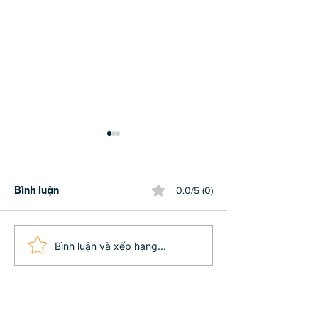
Bình luận
0.0/5 (0)
Phật dạy: Có 10 cách
Ba báu vật đời
Bình luận và xếp hạng...
tạo phước đức ai cũng
nhất định phải
nên làm!
(Phần 3)