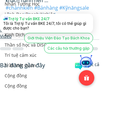
khách hành nên …
Nhân Tướng Học
#chánhkiến
#Bánhàng
#Kỹnăngsale
Lãnh Đạo Doanh Nghiệp
#hạnhphúc
#thànhcông
Trợ lý Tư vấn BKE 24/7
#TrầnViệtQuân
Tôi là Trợ lý Tư vấn BKE 24/7, tôi có thể giúp gì
Hôn nhân và Dạy con
được cho bạn?
Chánh Kiến
Kinh Dịch
Video
Giới thiệu Viện Đào Tạo Bách Khoa
Thần số học và DISC
Các câu hỏi thường gặp
Trí tuệ cảm xúc
Bài đăng gần đây
Xem tất cả
Trần Việt Quân
Cộng đồng
Cộng đồng