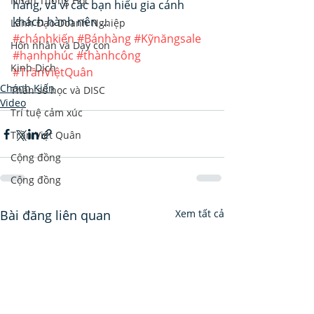
Nhân Tướng Học
hàng, và vì các bạn hiểu gia cảnh 
khách hành nên …
Lãnh Đạo Doanh Nghiệp
#chánhkiến
#Bánhàng
#Kỹnăngsale
Hôn nhân và Dạy con
#hạnhphúc
#thànhcông
Kinh Dịch
#TrầnViệtQuân
Chánh Kiến
Thần số học và DISC
Video
Trí tuệ cảm xúc
Trần Việt Quân
Cộng đồng
Cộng đồng
Bài đăng liên quan
Xem tất cả