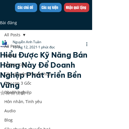
Trần Việt Quân
Các chủ đề
Các sự kiện
Nhận quà tặng
Bài đăng
All Posts
Nguyễn Anh Tuân
All Posts
13 thg 12, 2021
1 phút đọc
Hiểu Được Kỹ Năng Bán
Audio
Hàng Này Để Doanh
Chánh Kiến
Nghệp Phát Triển Bền
Câu chuyện chuyển hoá
Vững
Dạy con 3 Gốc
Doanh nghiệp
Đã xếp hạng NaN/5 sao.
Hôn nhân, Tình yêu
Audio
Blog