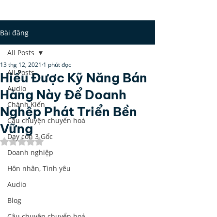
Bài đăng
All Posts
13 thg 12, 2021
1 phút đọc
All Posts
Hiểu Được Kỹ Năng Bán
Audio
Hàng Này Để Doanh
Chánh Kiến
Nghệp Phát Triển Bền
Câu chuyện chuyển hoá
Vững
Dạy con 3 Gốc
Đã xếp hạng NaN/5 sao.
Doanh nghiệp
Hôn nhân, Tình yêu
Audio
Blog
Câu chuyện chuyển hoá