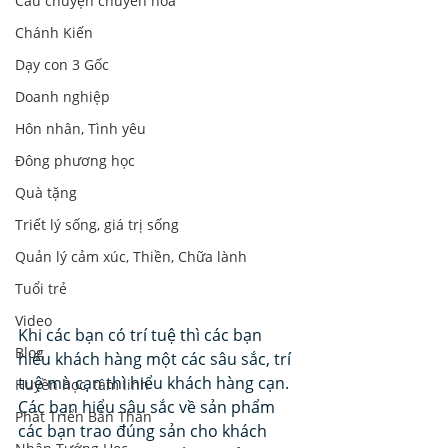
Câu chuyện chuyển hoá
Chánh Kiến
Dạy con 3 Gốc
Doanh nghiệp
Hôn nhân, Tình yêu
Đông phương học
Quà tặng
Triết lý sống, giá trị sống
Quản lý cảm xúc, Thiền, Chữa lành
Tuổi trẻ
Video
Khi các bạn có trí tuệ thì các bạn 
Blog
hiểu khách hàng một các sâu sắc, trí 
tuệ mà cạn thì hiểu khách hàng cạn. 
Huyền học, tâm linh
Các bạn hiểu sâu sắc về sản phẩm 
Phát Triển Bản Thân
các bạn trao đúng sản cho khách 