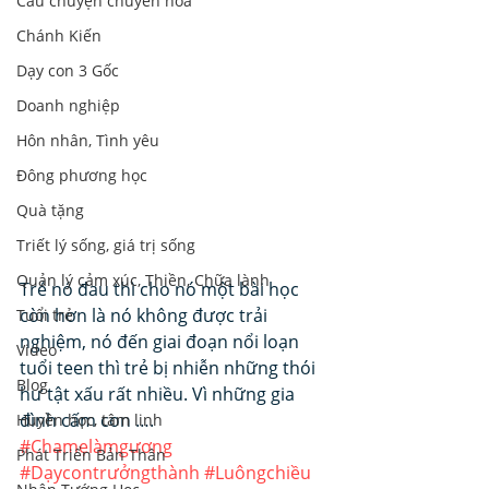
Câu chuyện chuyển hoá
Chánh Kiến
Dạy con 3 Gốc
Doanh nghiệp
Hôn nhân, Tình yêu
Đông phương học
Quà tặng
Triết lý sống, giá trị sống
Quản lý cảm xúc, Thiền, Chữa lành
Trẻ nó đau thì cho nó một bài học 
còn hơn là nó không được trải 
Tuổi trẻ
nghiệm, nó đến giai đoạn nổi loạn 
Video
tuổi teen thì trẻ bị nhiễn những thói 
Blog
hư tật xấu rất nhiều. Vì những gia 
đình cấm con ….
Huyền học, tâm linh
#Chamẹlàmgương
Phát Triển Bản Thân
#Dạycontrưởngthành
#Luôngchiều