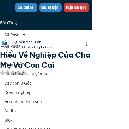
Trần Việt Quân
Các chủ đề
Các sự kiện
Nhận quà tặng
Bài đăng
All Posts
Nguyễn Anh Tuân
All Posts
4 thg 11, 2021
1 phút đọc
Hiểu Về Nghiệp Của Cha
Audio
Mẹ Và Con Cái
Chánh Kiến
Đã xếp hạng NaN/5 sao.
Câu chuyện chuyển hoá
Dạy con 3 Gốc
Doanh nghiệp
Hôn nhân, Tình yêu
Audio
Blog