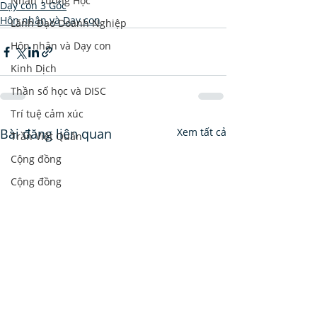
Nhân Tướng Học
Dạy con 3 Gốc
Hôn nhân và Dạy con
Lãnh Đạo Doanh Nghiệp
Hôn nhân và Dạy con
Kinh Dịch
Thần số học và DISC
Trí tuệ cảm xúc
Bài đăng liên quan
Xem tất cả
Trần Việt Quân
Cộng đồng
Cộng đồng