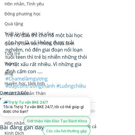
Hôn nhân, Tình yêu
Đông phương học
Quà tặng
Triết lý sống, giá trị sống
Trẻ nó đau thì cho nó một bài học 
còn hơn là nó không được trải 
Quản lý cảm xúc, Thiền, Chữa lành
nghiệm, nó đến giai đoạn nổi loạn 
Tuổi trẻ
tuổi teen thì trẻ bị nhiễn những thói 
Video
hư tật xấu rất nhiều. Vì những gia 
đình cấm con ….
Blog
#Chamẹlàmgương
Huyền học, tâm linh
#Dạycontrưởngthành
#Luôngchiều
Dạy con 3 Gốc
Phát Triển Bản Thân
Hôn nhân và Dạy con
Trợ lý Tư vấn BKE 24/7
Nhân Tướng Học
Tôi là Trợ lý Tư vấn BKE 24/7, tôi có thể giúp gì
được cho bạn?
Lãnh Đạo Doanh Nghiệp
Giới thiệu Viện Đào Tạo Bách Khoa
Hôn nhân và Dạy con
Bài đăng gần đây
Xem tất cả
Các câu hỏi thường gặp
Kinh Dịch