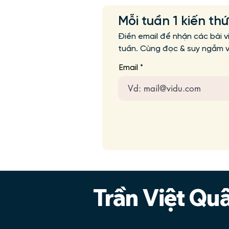
Mỗi tuần 1 kiến th
Điền email để nhận các bài v
tuần. Cùng đọc & suy ngẫm vớ
Email
Trần Việt Qu