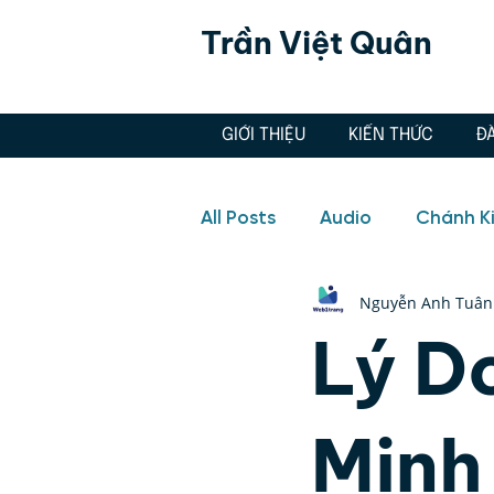
Trần Việt Quân
GIỚI THIỆU
KIẾN THỨC
Đ
All Posts
Audio
Chánh K
Nguyễn Anh Tuân
Hôn nhân, Tình yêu
Aud
Lý D
Doanh nghiệp
Hôn nhân
Minh
Quản lý cảm xúc, Thiền, Ch