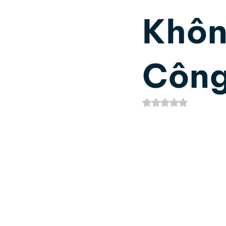
Khôn
Phát Triển Bản Thân
Nh
Côn
Kinh Dịch
Thần số học 
Đã xếp hạng NaN/5