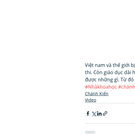
Việt nam và thế giới b
thi. Còn giáo dục dài
được những gì. Từ đó 
#Nhàkhoahọc
#chánh
Chánh Kiến
Video