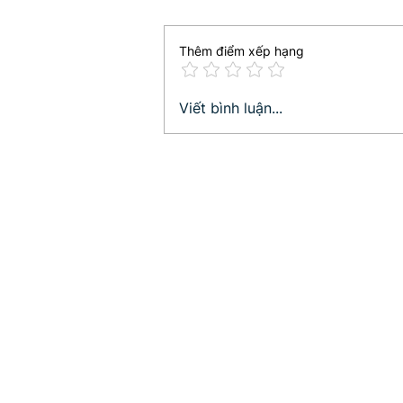
Thêm điểm xếp hạng
Tích cực độc hại: hiểu rõ
Viết bình luận...
để tránh rủi ro!