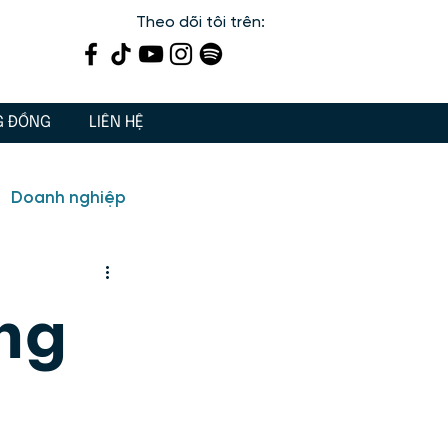
Theo dõi tôi trên:
G ĐỒNG
LIÊN HỆ
Doanh nghiệp
ến
Dạy con 3 Gốc
ng
iết lý sống, giá trị sống
 tâm linh