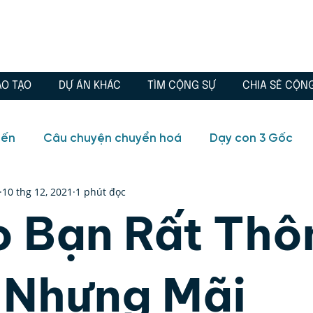
ÀO TẠO
DỰ ÁN KHÁC
TÌM CỘNG SỰ
CHIA SẺ CỘN
iến
Câu chuyện chuyển hoá
Dạy con 3 Gốc
10 thg 12, 2021
1 phút đọc
io
Blog
Câu chuyện chuyển hoá
Chánh Ki
o Bạn Rất Thô
, Tình yêu
Đông phương học
Quà tặng
Tr
 Nhưng Mãi
ữa lành
Tuổi trẻ
Video
Blog
Huyền học,