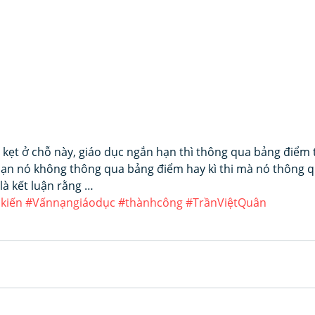
ị kẹt ở chỗ này, giáo dục ngắn hạn thì thông qua bảng điểm 
 hạn nó không thông qua bảng điểm hay kì thi mà nó thông q
là kết luận rằng …
kiến
#Vấnnạngiáodục
#thànhcông
#TrầnViệtQuân