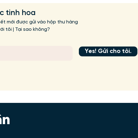
ức tinh hoa
iết mới được gửi vào hộp thư hàng
i tôi | Tại sao không?
Yes! Gửi cho tôi.
ân