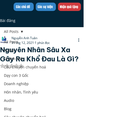
Trần Việt Quân
Các chủ đề
Các sự kiện
Nhận quà tặng
Bài đăng
All Posts
Nguyễn Anh Tuân
All Posts
31 thg 12, 2021
1 phút đọc
Nguyên Nhân Sâu Xa
Audio
Gây Ra Khổ Đau Là Gì?
Chánh Kiến
Đã xếp hạng NaN/5 sao.
Câu chuyện chuyển hoá
Dạy con 3 Gốc
Doanh nghiệp
Hôn nhân, Tình yêu
Audio
Blog