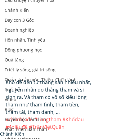
Câu chuyện chuyển hoá
Chánh Kiến
Dạy con 3 Gốc
Doanh nghiệp
Hôn nhân, Tình yêu
Đông phương học
Quà tặng
Triết lý sống, giá trị sống
Quản lý cảm xúc, Thiền, Chữa lành
Khổ đế đến từ thằng sân nhiều nhất, 
nguyên nhân do thằng tham và si 
Tuổi trẻ
sinh ra. Và tham có vô số kiểu lòng 
Video
tham như tham tình, tham tiền, 
Blog
tham tài, tham danh, …
#chánhkiến
#Lòngtham
#Khổđau
Huyền học, tâm linh
#4diệuđế
#TrầnViệtQuân
Phát Triển Bản Thân
Chánh Kiến