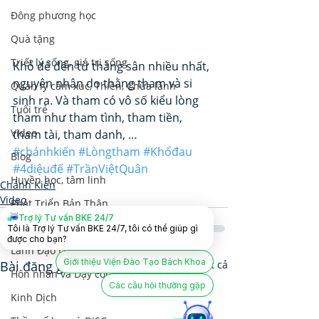
Đông phương học
Quà tặng
Triết lý sống, giá trị sống
Khổ đế đến từ thằng sân nhiều nhất, 
nguyên nhân do thằng tham và si 
Quản lý cảm xúc, Thiền, Chữa lành
sinh ra. Và tham có vô số kiểu lòng 
Tuổi trẻ
tham như tham tình, tham tiền, 
Video
tham tài, tham danh, …
#chánhkiến
#Lòngtham
#Khổđau
Blog
#4diệuđế
#TrầnViệtQuân
Huyền học, tâm linh
Chánh Kiến
Video
Phát Triển Bản Thân
Trợ lý Tư vấn BKE 24/7
Nhân Tướng Học
Tôi là Trợ lý Tư vấn BKE 24/7, tôi có thể giúp gì
được cho bạn?
Lãnh Đạo Doanh Nghiệp
Giới thiệu Viện Đào Tạo Bách Khoa
Bài đăng gần đây
Xem tất cả
Hôn nhân và Dạy con
Các câu hỏi thường gặp
Kinh Dịch