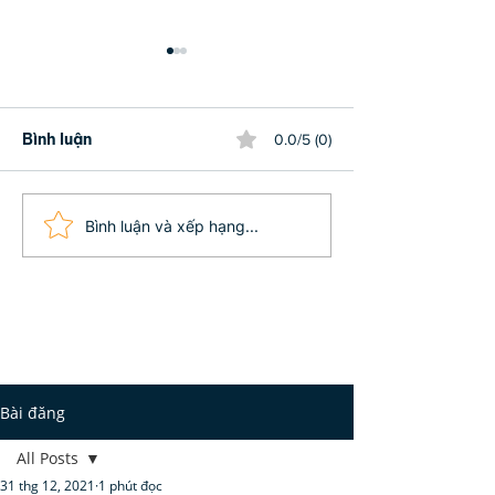
Bình luận
0.0/5 (0)
Phật dạy: Có 10 cách
Ba báu vật đời
Bình luận và xếp hạng...
tạo phước đức ai cũng
nhất định phải
nên làm!
(Phần 3)
Bài đăng
All Posts
31 thg 12, 2021
1 phút đọc