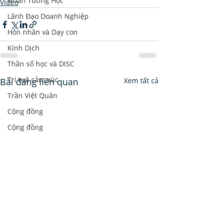
Nhân Tướng Học
Video
Lãnh Đạo Doanh Nghiệp
Hôn nhân và Dạy con
Kinh Dịch
Thần số học và DISC
Trí tuệ cảm xúc
Bài đăng liên quan
Xem tất cả
Trần Việt Quân
Cộng đồng
Cộng đồng