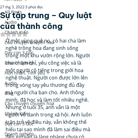
27 thg 3, 2022
3 phút đọc
All Posts
Sự tập trung – Quy luật
Audio
của thành công
Chánh Kiến
Đã xếp hạng NaN/5 sao.
Ở một vùng quê nọ, có hai cha làm 
Câu chuyện chuyển hoá
nghề trồng hoa đang sinh sống 
Dạy con 3 Gốc
trong một khu vườn rộng lớn. Người 
cha chăm chỉ, yêu công việc và là 
Doanh nghiệp
một người có tiếng trong giới hoa 
Hôn nhân, Tình yêu
nghệ thuật. Người con được lớn lên 
Audio
trong vòng tay yêu thương đủ đầy 
mà người cha ban cho. Anh thông 
Blog
minh, đã học và làm tốt nhiều nghề. 
Câu chuyện chuyển hoá
Nhưng ở tuổi 35, anh vẫn là một 
Chánh Kiến
người vô danh trong xã hội. Anh luôn 
trăn trở về điều này, vẫn không thể 
Dạy con 3 Gốc
hiểu tại sao mình đã làm sai điều mà 
Doanh nghiệp
đến giờ vẫn là làng nhàng chưa có 