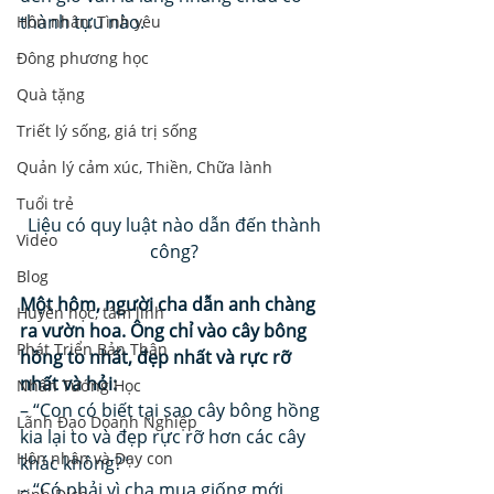
thành tựu nào. 
Hôn nhân, Tình yêu
Đông phương học
Quà tặng
Triết lý sống, giá trị sống
Quản lý cảm xúc, Thiền, Chữa lành
Tuổi trẻ
Liệu có quy luật nào dẫn đến thành 
Video
công? 
Blog
Một hôm, người cha dẫn anh chàng 
Huyền học, tâm linh
ra vườn hoa. Ông chỉ vào cây bông 
Phát Triển Bản Thân
hồng to nhất, đẹp nhất và rực rỡ 
nhất và hỏi:
Nhân Tướng Học
– “Con có biết tại sao cây bông hồng 
Lãnh Đạo Doanh Nghiệp
kia lại to và đẹp rực rỡ hơn các cây 
Hôn nhân và Dạy con
khác không?” 
– “Có phải vì cha mua giống mới 