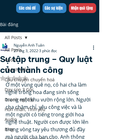
Trần Việt Quân
Các chủ đề
Các sự kiện
Nhận quà tặng
Bài đăng
All Posts
Nguyễn Anh Tuân
All Posts
27 thg 3, 2022
3 phút đọc
Sự tập trung – Quy luật
Audio
của thành công
Chánh Kiến
Đã xếp hạng NaN/5 sao.
Câu chuyện chuyển hoá
Ở một vùng quê nọ, có hai cha làm 
Dạy con 3 Gốc
nghề trồng hoa đang sinh sống 
trong một khu vườn rộng lớn. Người 
Doanh nghiệp
cha chăm chỉ, yêu công việc và là 
Hôn nhân, Tình yêu
một người có tiếng trong giới hoa 
Audio
nghệ thuật. Người con được lớn lên 
trong vòng tay yêu thương đủ đầy 
Blog
mà người cha ban cho. Anh thông 