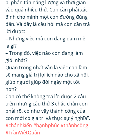
bị phân tán năng lượng và thời gian 
vào quá nhiều thứ. Con cần phải xác 
định cho mình một con đường đúng 
đắn. Và đây là câu hỏi mà con cần trả 
lời được:
– Những việc mà con đang đam mê 
là gì?
– Trong đó, việc nào con đang làm 
giỏi nhất?
Quan trọng nhất vẫn là việc con làm 
sẽ mang giá trị lợi ích nào cho xã hội, 
giúp người giúp đời ngày một tốt 
hơn?
Con có thể không trả lời được 2 câu 
trên nhưng câu thứ 3 chắc chắn con 
phải rõ, có như vậy thành công của 
con mới có giá trị và thực sự ý nghĩa”.
#chánhkiến
#hạnhphúc
#thànhcông
#TrầnViệtQuân