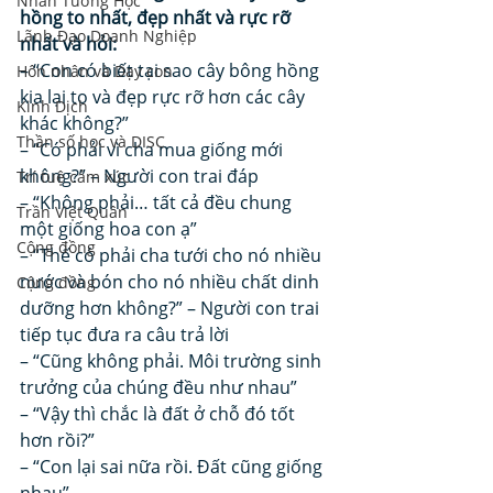
Nhân Tướng Học
hồng to nhất, đẹp nhất và rực rỡ 
Lãnh Đạo Doanh Nghiệp
nhất và hỏi:
– “Con có biết tại sao cây bông hồng 
Hôn nhân và Dạy con
kia lại to và đẹp rực rỡ hơn các cây 
Kinh Dịch
khác không?” 
Thần số học và DISC
– “Có phải vì cha mua giống mới 
không?” – Người con trai đáp 
Trí tuệ cảm xúc
– “Không phải… tất cả đều chung 
Trần Việt Quân
một giống hoa con ạ” 
Cộng đồng
– “Thế có phải cha tưới cho nó nhiều 
nước và bón cho nó nhiều chất dinh 
Cộng đồng
dưỡng hơn không?” – Người con trai 
tiếp tục đưa ra câu trả lời 
– “Cũng không phải. Môi trường sinh 
trưởng của chúng đều như nhau” 
– “Vậy thì chắc là đất ở chỗ đó tốt 
hơn rồi?” 
– “Con lại sai nữa rồi. Đất cũng giống 