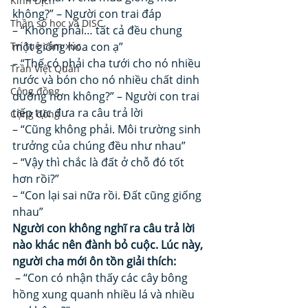
Kinh Dịch
không?” – Người con trai đáp 
Thần số học và DISC
– “Không phải… tất cả đều chung 
một giống hoa con ạ” 
Trí tuệ cảm xúc
– “Thế có phải cha tưới cho nó nhiều 
Trần Việt Quân
nước và bón cho nó nhiều chất dinh 
Cộng đồng
dưỡng hơn không?” – Người con trai 
tiếp tục đưa ra câu trả lời 
Cộng đồng
– “Cũng không phải. Môi trường sinh 
trưởng của chúng đều như nhau” 
– “Vậy thì chắc là đất ở chỗ đó tốt 
hơn rồi?” 
– “Con lại sai nữa rồi. Đất cũng giống 
nhau” 
Người con không nghĩ ra câu trả lời 
nào khác nên đành bỏ cuộc. Lúc này, 
người cha mới ôn tồn giải thích:
 – “Con có nhận thấy các cây bông 
hồng xung quanh nhiều lá và nhiều 