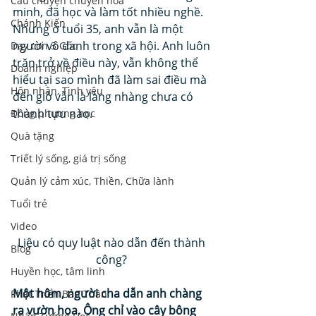
Câu chuyện chuyển hoá
minh, đã học và làm tốt nhiều nghề. 
Chánh Kiến
Nhưng ở tuổi 35, anh vẫn là một 
người vô danh trong xã hội. Anh luôn 
Dạy con 3 Gốc
trăn trở về điều này, vẫn không thể 
Doanh nghiệp
hiểu tại sao mình đã làm sai điều mà 
Hôn nhân, Tình yêu
đến giờ vẫn là làng nhàng chưa có 
thành tựu nào. 
Đông phương học
Quà tặng
Triết lý sống, giá trị sống
Quản lý cảm xúc, Thiền, Chữa lành
Tuổi trẻ
Video
Liệu có quy luật nào dẫn đến thành 
Blog
công? 
Huyền học, tâm linh
Một hôm, người cha dẫn anh chàng 
Phát Triển Bản Thân
ra vườn hoa. Ông chỉ vào cây bông 