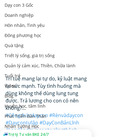
Dạy con 3 Gốc
Doanh nghiệp
Hôn nhân, Tình yêu
Đông phương học
Quà tặng
Triết lý sống, giá trị sống
Quản lý cảm xúc, Thiền, Chữa lành
Tuổi trẻ
Trí tuệ mang lại tự do, kỷ luật mang 
lại sức mạnh. Tùy tình huống mà 
Video
dùng không thể dùng lung tung 
Blog
được. Trả lương cho con có nên 
Huyền học, tâm linh
không?…
#Côngthứcdạycon
#Rènvàdạycon
Phát Triển Bản Thân
#Dạycontựlập
#DạyConBảnLĩnh
Nhân Tướng Học
#Laodộnggiúpcontrưởngthành
Trợ lý Tư vấn BKE 24/7
Lãnh Đạo Doanh Nghiệp
Dạy con 3 Gốc