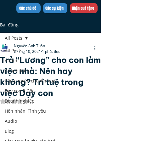
Trần Việt Quân
Các chủ đề
Các sự kiện
Nhận quà tặng
Bài đăng
All Posts
Nguyễn Anh Tuân
All Posts
27 thg 10, 2021
1 phút đọc
Trả “Lương” cho con làm
Audio
việc nhà: Nên hay
Chánh Kiến
không? Trí tuệ trong
Câu chuyện chuyển hoá
việc Dạy con
Dạy con 3 Gốc
Doanh nghiệp
Đã xếp hạng NaN/5 sao.
Hôn nhân, Tình yêu
Audio
Blog