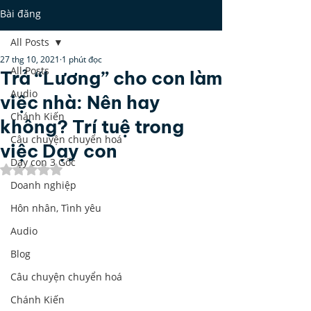
Bài đăng
All Posts
27 thg 10, 2021
1 phút đọc
All Posts
Trả “Lương” cho con làm
Audio
việc nhà: Nên hay
Chánh Kiến
không? Trí tuệ trong
Câu chuyện chuyển hoá
việc Dạy con
Dạy con 3 Gốc
Đã xếp hạng NaN/5 sao.
Doanh nghiệp
Hôn nhân, Tình yêu
Audio
Blog
Câu chuyện chuyển hoá
Chánh Kiến