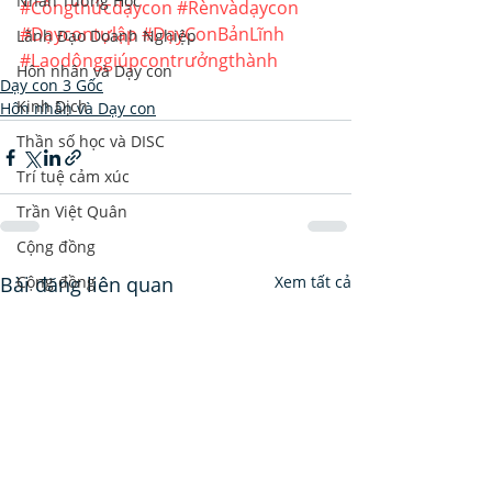
Nhân Tướng Học
#Côngthứcdạycon
#Rènvàdạycon
#Dạycontựlập
#DạyConBảnLĩnh
Lãnh Đạo Doanh Nghiệp
#Laodộnggiúpcontrưởngthành
Hôn nhân và Dạy con
Dạy con 3 Gốc
Kinh Dịch
Hôn nhân và Dạy con
Thần số học và DISC
Trí tuệ cảm xúc
Trần Việt Quân
Cộng đồng
Bài đăng liên quan
Cộng đồng
Xem tất cả