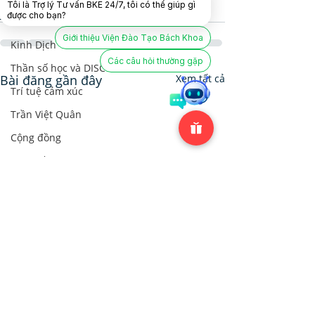
Tôi là Trợ lý Tư vấn BKE 24/7, tôi có thể giúp gì
Hôn nhân và Dạy con
được cho bạn?
Hôn nhân và Dạy con
Giới thiệu Viện Đào Tạo Bách Khoa
Kinh Dịch
Các câu hỏi thường gặp
Thần số học và DISC
Bài đăng gần đây
Xem tất cả
Trí tuệ cảm xúc
Trần Việt Quân
Cộng đồng
Cộng đồng