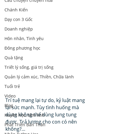
Câu chuyện chuyển hoá
Chánh Kiến
Dạy con 3 Gốc
Doanh nghiệp
Hôn nhân, Tình yêu
Đông phương học
Quà tặng
Triết lý sống, giá trị sống
Quản lý cảm xúc, Thiền, Chữa lành
Tuổi trẻ
Video
Trí tuệ mang lại tự do, kỷ luật mang 
Blog
lại sức mạnh. Tùy tình huống mà 
dùng không thể dùng lung tung 
Huyền học, tâm linh
được. Trả lương cho con có nên 
Phát Triển Bản Thân
không?…