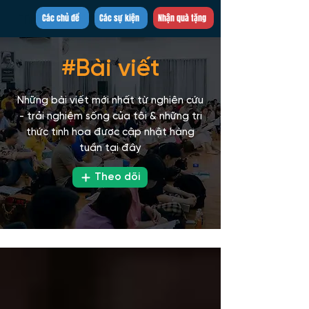
Trần Việt Quân
Các chủ đề
Các sự kiện
Nhận quà tặng
#Bài viết
Những bài viết mới nhất từ nghiên cứu
- trải nghiệm sống của tôi & những tri
thức tinh hoa được cập nhật hàng
tuần tại đây
Theo dõi