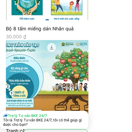
Bộ 8 tấm miếng dán Nhân quả
Giá
30.000 ₫
Trợ lý Tư vấn BKE 24/7
Tôi là Trợ lý Tư vấn BKE 24/7, tôi có thể giúp gì
được cho bạn?
Tranh cây 3 gốc