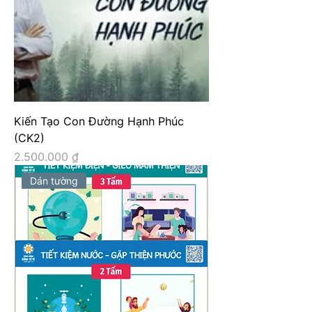
Kiến Tạo Con Đường Hạnh Phúc
(CK2)
Giá
2.500.000 ₫
Dán tường