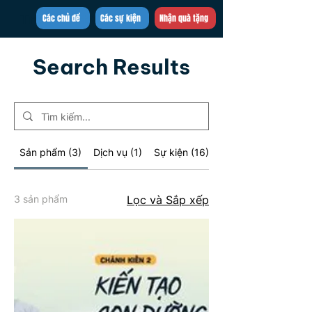
Trần Việt Quân
Các chủ đề
Các sự kiện
Nhận quà tặng
Search Results
Sản phẩm (3)
Dịch vụ (1)
Sự kiện (16)
Bài đăng blog (18)
3 sản phẩm
Lọc và Sắp xếp