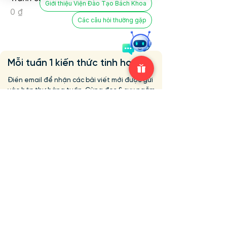
Giới thiệu Viện Đào Tạo Bách Khoa
Giá
0 ₫
Các câu hỏi thường gặp
Mỗi tuần 1 kiến thức tinh hoa
Điền email để nhận các bài viết mới được gửi
vào hộp thư hàng tuần. Cùng đọc & suy ngẫm
với tôi | Tại sao không?
Email
Yes! Gửi cho tôi.