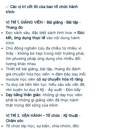
✅
Các vị trí cốt lõi của ban tổ chức hành
trình:
VỊ TRÍ 1. GIẢNG VIÊN - Bài giảng · Bài tập ·
Thang đo
Ðọc sách sâu, đặc biệt sách tinh hoa →
Ðúc
kết, ứng dụng thực tế
vào nội dung hành
trình
Chủ động nghiên cứu đa chiều từ nhiều vị
thầy - không bó hẹp trong một trường phái,
tìm phương pháp ứng dụng cho nhiều đối
tượng khác nhau
Thiết kế bài giảng, bài tập, thang đo đánh
giá chuyển hóa học viên → đảm bảo sau mỗi
module học viên
có sự chuyển hóa rõ ràng
Tư duy cải tiến liên tục: hiểu sâu sắc vấn đề,
rèn luyện tư duy 4 Kỹ - Áp suất - Đòn bẩy
Dạy bằng thân giáo
: những gì dạy học viên
phải là những gì giảng viên đã thực hành
thật trong đời sống của mình
VỊ TRÍ 2. VẬN HÀNH - Tổ chức · Kỹ thuật ·
Chăm sóc
Tổ chức lớp học, sự kiện, chia nhóm, đốc