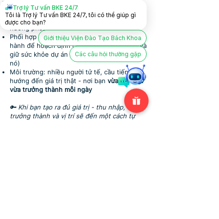
Làm việc trực tiếp với
Thầy Trần Việt Quân
Trợ lý Tư vấn BKE 24/7
và Ban tham vấn
trong việc xây dựng chiến
Tôi là Trợ lý Tư vấn BKE 24/7, tôi có thể giúp gì
lược nội dung, phương pháp luận và định
được cho bạn?
hướng phát triển hành trình
Phối hợp với đội ngũ tư vấn, marketing, vận
Giới thiệu Viện Đào Tạo Bách Khoa
hành để hoạch định chiến dịch tuyển sinh và
giữ sức khỏe dự án (tự nuôi sống được chính
Các câu hỏi thường gặp
nó)
Môi trường: nhiều người tử tế, cầu tiến,
hướng đến giá trị thật - nơi bạn
vừa dẫn dắt
vừa trưởng thành mỗi ngày
🔑 Khi bạn tạo ra đủ giá trị - thu nhập, sự
trưởng thành và vị trí sẽ đến một cách tự
nhiên.
4. Thu nhập & chế độ phúc lợi
Thu nhập:
theo thỏa thuận - gắn với hiệu
quả dự án và thang đo kết quả
Ký hợp đồng lao động và đóng bảo hiểm đầy
đủ ngay khi lên chính thức
12 ngày phép/năm + nghỉ lễ theo quy định
Nhà nước