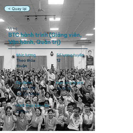
< Quay lại
Vị trí:
BTC hành trình (Giảng viên,
Vận hành, Quản trị)
Mức lương
Số lượng tuyển
Theo thỏa
12
thuận
Địa điểm
Hạn ứng tuyển
Hà Nội, TP.
31/8/26
Hồ Chí Minh
Hình thức làm việc
Offline