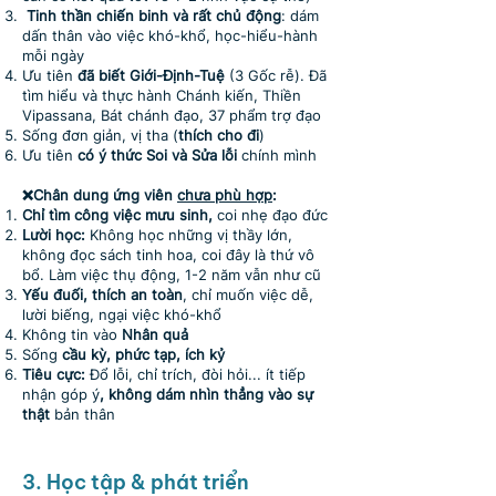
Tinh thần chiến binh và rất chủ động
: dám
dấn thân vào việc khó-khổ, học-hiểu-hành
mỗi ngày
Ưu tiên
đã biết Giới-Ðịnh-Tuệ
(3 Gốc rễ). Đã
tìm hiểu và thực hành Chánh kiến, Thiền
Vipassana, Bát chánh đạo, 37 phẩm trợ đạo
Sống đơn giản, vị tha (
thích cho đi
)
Ưu tiên
có ý thức Soi và Sửa lỗi
chính mình
❌Chân dung ứng viên
chưa phù hợp
:
Chỉ tìm công việc mưu sinh,
coi nhẹ đạo đức
Lười học:
Không học những vị thầy lớn,
không đọc sách tinh hoa, coi đây là thứ vô
bổ. Làm việc thụ động, 1-2 năm vẫn như cũ
Yếu đuối, thích an toàn
, chỉ muốn việc dễ,
lười biếng, ngại việc khó-khổ
Không tin vào
Nhân quả
Sống
cầu kỳ, phức tạp, ích kỷ
Tiêu cực:
Đổ lỗi, chỉ trích, đòi hỏi... ít tiếp
nhận góp ý
, không dám nhìn thẳng vào sự
thật
bản thân
3. Học tập & phát triển