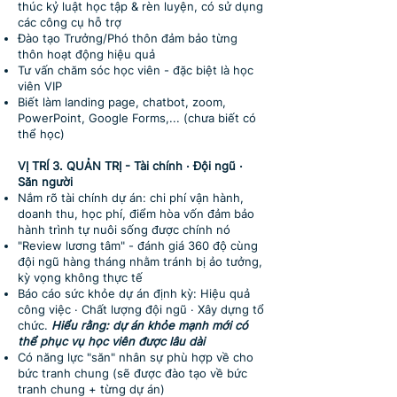
thúc kỷ luật học tập & rèn luyện, có sử dụng
các công cụ hỗ trợ
Ðào tạo Trưởng/Phó thôn đảm bảo từng
thôn hoạt động hiệu quả
Tư vấn chăm sóc học viên - đặc biệt là học
viên VIP
Biết làm landing page, chatbot, zoom,
PowerPoint, Google Forms,... (chưa biết có
thể học)
VỊ TRÍ 3. QUẢN TRỊ - Tài chính · Đội ngũ ·
Săn người
Nắm rõ tài chính dự án: chi phí vận hành,
doanh thu, học phí, điểm hòa vốn đảm bảo
hành trình tự nuôi sống được chính nó
"Review lương tâm" - đánh giá 360 độ cùng
đội ngũ hàng tháng nhằm tránh bị ảo tưởng,
kỳ vọng không thực tế
Báo cáo sức khỏe dự án định kỳ: Hiệu quả
công việc · Chất lượng đội ngũ · Xây dựng tổ
chức.
Hiểu rằng: dự án khỏe mạnh mới có
thể phục vụ học viên được lâu dài
Có năng lực "săn" nhân sự phù hợp về cho
bức tranh chung (sẽ được đào tạo về bức
tranh chung + từng dự án)