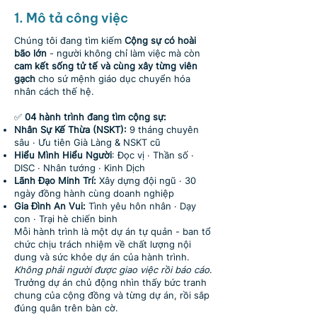
1. Mô tả công việc
Chúng tôi đang tìm kiếm
Cộng sự có hoài
bão lớn
- người không chỉ làm việc mà còn
cam kết sống tử tế và cùng xây từng viên
gạch
cho sứ mệnh giáo dục chuyển hóa
nhân cách thế hệ.
✅
04 hành trình đang tìm cộng sự:
Nhân Sự Kế Thừa (NSKT):
9 tháng chuyên
sâu · Ưu tiên Già Làng & NSKT cũ
Hiểu Mình Hiểu Người
: Ðọc vị · Thần số ·
DISC · Nhân tướng · Kinh Dịch
Lãnh Ðạo Minh Trí:
Xây dựng đội ngũ · 30
ngày đồng hành cùng doanh nghiệp
Gia Ðình An Vui:
Tình yêu hôn nhân · Dạy
con · Trại hè chiến binh
Mỗi hành trình là một dự án tự quản - ban tổ
chức chịu trách nhiệm về chất lượng nội
dung và sức khỏe dự án của hành trình.
Không phải người được giao việc rồi báo cáo
.
Trưởng dự án chủ động nhìn thấy bức tranh
chung của cộng đồng và từng dự án, rồi sắp
đúng quân trên bàn cờ.