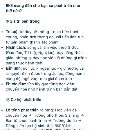
BKE mang đến cho bạn sự phát triển như
thế nào?
🌱Giá trị bên trong
Trí tuệ:
tư duy hệ thống - nhìn bức tranh
chung, phân tích thang đo, cải tiến liên tục
từ Sản phẩm thành Tác phẩm
Nhân cách:
sống và làm việc theo 3 Gốc
(Đạo đức, Trí tuệ, Nghị lực), dạy bằng thân
giáo, những gì dạy học viên là những gì mình
đang thực hành thật
Bản lĩnh:
nội lực > ngoại lực - giữ hướng và
ra quyết định được trong áp lực, đồng hành
cùng đội ngũ vượt qua giai đoạn khó
Phước đức:
tích lũy qua từng học viên
chuyển hóa nhờ hành trình bạn dẫn dắt
🚀
Cơ hội phát triển
Lộ trình phát triển
rõ ràng: Học viên đã
chuyển hóa → Trưởng phó thôn/Già làng →
Ban tổ chức hành trình → Trưởng dự án →
Đồng kiến tạo hệ sinh thái BKE/GNH