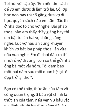
Tôi nói với cậu ấy: ”Em nên tìm cách 
để vợ em được đi làm trở lại. Có lớp 
học nào hay thì cố gắng đưa vợ đi 
học, quyển sách nào em tâm đắc thì 
ở nhà đọc to cho vợ nghe. Bài pháp 
thoại nào em thấy thầy giảng hay thì 
em bật to lên hai vợ chồng cùng 
nghe. Lúc vợ nấu ăn cũng khuyến 
khích vợ bật loa pháp thoại lên vừa 
nấu vừa nghe. Em đi chơi đâu xa thì 
nhớ rủ vợ đi cùng, con có thể gửi nhà 
ông bà một vài hôm. Tôi đảm bảo 
một hai năm sau mối quan hệ lại tốt 
đẹp trở lại thôi”.
Bạn có thể thấy, thức ăn của tâm vô 
cùng quan trọng. 3 báu vật chính là 
thức ăn của tâm, nếu vênh 3 báu vật 
gia đình rất dễ lục đục, càng để lâu 