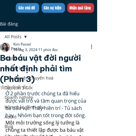
Trần Việt Quân
Các chủ đề
Các sự kiện
Nhận quà tặng
Bài đăng
All Posts
Kim Pastel
All Posts
16 thg 3, 2024
11 phút đọc
Ba báu vật đời người
Audio
nhất định phải tìm
Chánh Kiến
(Phần 3)
Câu chuyện chuyển hoá
Đã xếp hạng NaN/5 sao.
Dạy con 3 Gốc
Ở 2 phần trước chúng ta đã hiểu 
Doanh nghiệp
được vai trò và tầm quan trọng của 
Hôn nhân, Tình yêu
ba báu vật: Thầy hiền trí - Tủ sách 
hay - Nhóm bạn tốt trong đời sống. 
Audio
Một môi trường sống lý tưởng là 
Blog
chúng ta thiết lập được ba báu vật 