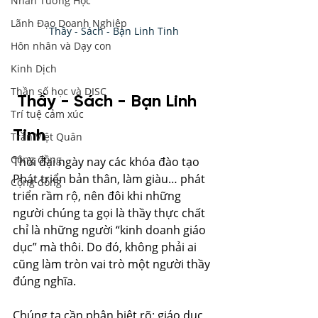
Nhân Tướng Học
Lãnh Đạo Doanh Nghiệp
Thầy - Sách - Bạn Linh Tinh
Hôn nhân và Dạy con
Kinh Dịch
Thần số học và DISC
 Thầy - Sách - Bạn Linh 
Trí tuệ cảm xúc
Tinh
Trần Việt Quân
Cộng đồng
Thời đại ngày nay các khóa đào tạo 
Phát triển bản thân, làm giàu… phát 
Cộng đồng
triển rầm rộ, nên đôi khi những 
người chúng ta gọi là thầy thực chất 
chỉ là những người “kinh doanh giáo 
dục” mà thôi. Do đó, không phải ai 
cũng làm tròn vai trò một người thầy 
đúng nghĩa. 
Chúng ta cần phân biệt rõ: giáo dục 