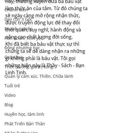
Câu chuyện chuyển hoá
này, thường xuyên đưa ba báu vật 
làm thức ăn của tâm. Từ đó chúng ta 
Chánh Kiến
sẽ ngày càng mở rộng nhận thức, 
Dạy con 3 Gốc
được truyền động lực để thay đổi 
Doanh nghiệp
thói quen, suy nghĩ, hành động và 
nâng cao chất lượng đời sống.
Hôn nhân, Tình yêu
Khi đã biết ba báu vật thực sự thì 
Đông phương học
chúng ta sẽ dễ dàng nhận ra những 
Quà tặng
gì không phải là báu vật. Tôi gọi 
những hiện này là Thầy - Sách - Bạn 
Triết lý sống, giá trị sống
Linh Tinh.
Quản lý cảm xúc, Thiền, Chữa lành
Tuổi trẻ
Video
Blog
Huyền học, tâm linh
Phát Triển Bản Thân