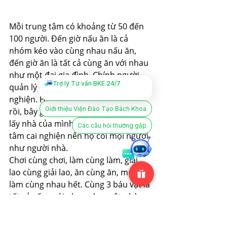
Mỗi trung tâm có khoảng từ 50 đến 
100 người. Đến giờ nấu ăn là cả 
nhóm kéo vào cùng nhau nấu ăn, 
đến giờ ăn là tất cả cùng ăn với nhau 
như một đại gia đình. Chính người 
Trợ lý Tư vấn BKE 24/7
quản lý ở đây cũng từng là con 
Xin chào!
nghiện. Họ chữa được hết nghiện 
Giới thiệu Viện Đào Tạo Bách Khoa
rồi, bây giờ họ tình nguyện lấy đất, 
lấy nhà của mình ra làm thành trung 
Các câu hỏi thường gặp
tâm cai nghiện nên họ coi mọi người 
như người nhà. 
Chơi cùng chơi, làm cùng làm, giải 
lao cùng giải lao, ăn cùng ăn, mọi thứ 
làm cùng nhau hết. Cùng 3 báu vật là 
tất cả sống với nhau như một nhà, 
không phân biệt quản lý hay học viên.
Một người đã cai nghiện ở đây cho 