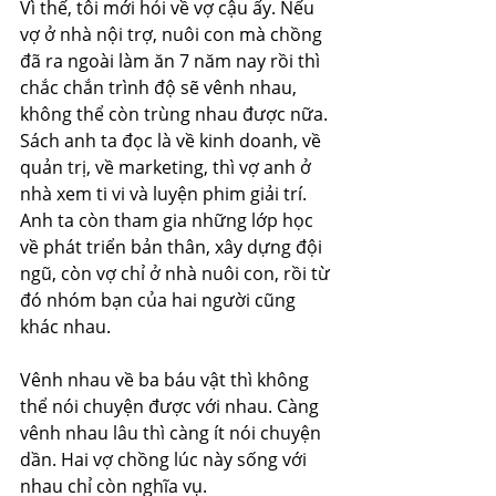
Vì thế, tôi mới hỏi về vợ cậu ấy. Nếu 
vợ ở nhà nội trợ, nuôi con mà chồng 
đã ra ngoài làm ăn 7 năm nay rồi thì 
chắc chắn trình độ sẽ vênh nhau, 
không thể còn trùng nhau được nữa. 
Sách anh ta đọc là về kinh doanh, về 
quản trị, về marketing, thì vợ anh ở 
nhà xem ti vi và luyện phim giải trí. 
Anh ta còn tham gia những lớp học 
về phát triển bản thân, xây dựng đội 
ngũ, còn vợ chỉ ở nhà nuôi con, rồi từ 
đó nhóm bạn của hai người cũng 
khác nhau.
Vênh nhau về ba báu vật thì không 
thể nói chuyện được với nhau. Càng 
vênh nhau lâu thì càng ít nói chuyện 
dần. Hai vợ chồng lúc này sống với 
nhau chỉ còn nghĩa vụ.