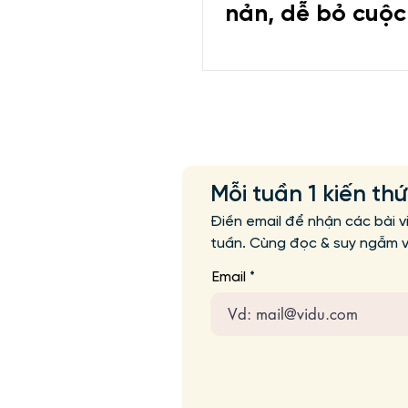
nản, dễ bỏ cuộc
Mỗi tuần 1 kiến th
Điền email để nhận các bài v
tuần. Cùng đọc & suy ngẫm vớ
Email