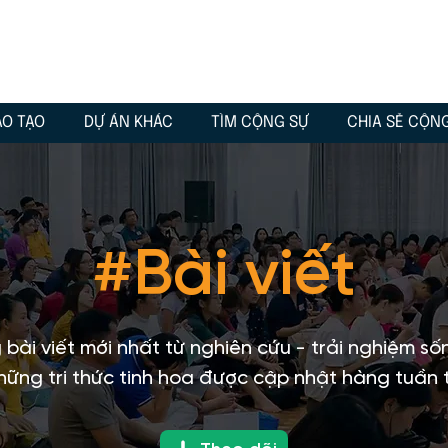
ÀO TẠO
DỰ ÁN KHÁC
TÌM CỘNG SỰ
CHIA SẺ CỘN
#Bài viết
bài viết mới nhất từ nghiên cứu - trải nghiệm s
những tri thức tinh hoa được cập nhật hàng tuần 