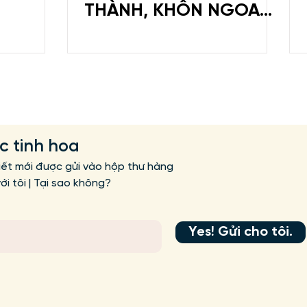
THÀNH, KHÔN NGOAN
THỰC SỰ
ức tinh hoa
iết mới được gửi vào hộp thư hàng
i tôi | Tại sao không?
Yes! Gửi cho tôi.