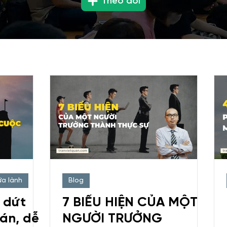
Theo dõi
ữa lành
Blog
 dứt
7 BIỂU HIỆN CỦA MỘT
hán, dễ
NGƯỜI TRƯỞNG