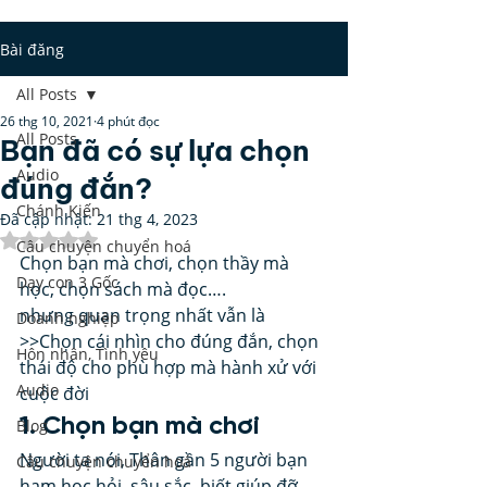
Bài đăng
All Posts
26 thg 10, 2021
4 phút đọc
All Posts
Bạn đã có sự lựa chọn
Audio
đúng đắn?
Chánh Kiến
Đã cập nhật:
21 thg 4, 2023
Đã xếp hạng NaN/5 sao.
Câu chuyện chuyển hoá
Chọn bạn mà chơi, chọn thầy mà 
Dạy con 3 Gốc
học, chọn sách mà đọc…. 
nhưng quan trọng nhất vẫn là 
Doanh nghiệp
>>Chọn cái nhìn cho đúng đắn, chọn 
Hôn nhân, Tình yêu
thái độ cho phù hợp mà hành xử với 
Audio
cuộc đời 
1. Chọn bạn mà chơi  
Blog
Người ta nói, Thân gần 5 người bạn 
Câu chuyện chuyển hoá
ham học hỏi, sâu sắc, biết giúp đỡ, 