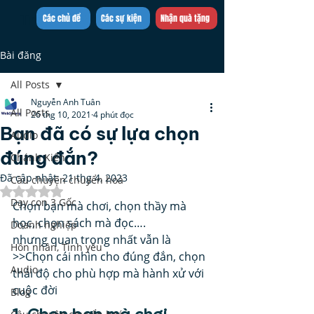
Trần Việt Quân
Các chủ đề
Các sự kiện
Nhận quà tặng
Bài đăng
All Posts
Nguyễn Anh Tuân
All Posts
26 thg 10, 2021
4 phút đọc
Bạn đã có sự lựa chọn
Audio
đúng đắn?
Chánh Kiến
Đã cập nhật:
21 thg 4, 2023
Câu chuyện chuyển hoá
Đã xếp hạng NaN/5 sao.
Dạy con 3 Gốc
Chọn bạn mà chơi, chọn thầy mà 
học, chọn sách mà đọc…. 
Doanh nghiệp
nhưng quan trọng nhất vẫn là 
Hôn nhân, Tình yêu
>>Chọn cái nhìn cho đúng đắn, chọn 
Audio
thái độ cho phù hợp mà hành xử với 
cuộc đời 
Blog