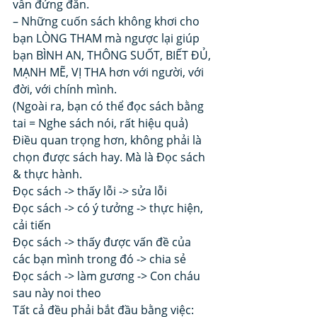
vẫn đứng đắn.
– Những cuốn sách không khơi cho 
bạn LÒNG THAM mà ngược lại giúp 
bạn BÌNH AN, THÔNG SUỐT, BIẾT ĐỦ, 
MẠNH MẼ, VỊ THA hơn với người, với 
đời, với chính mình. 
(Ngoài ra, bạn có thể đọc sách bằng 
tai = Nghe sách nói, rất hiệu quả) 
Điều quan trọng hơn, không phải là 
chọn được sách hay. Mà là Đọc sách 
& thực hành. 
Đọc sách -> thấy lỗi -> sửa lỗi 
Đọc sách -> có ý tưởng -> thực hiện, 
cải tiến 
Đọc sách -> thấy được vấn đề của 
các bạn mình trong đó -> chia sẻ 
Đọc sách -> làm gương -> Con cháu 
sau này noi theo 
Tất cả đều phải bắt đầu bằng việc: 