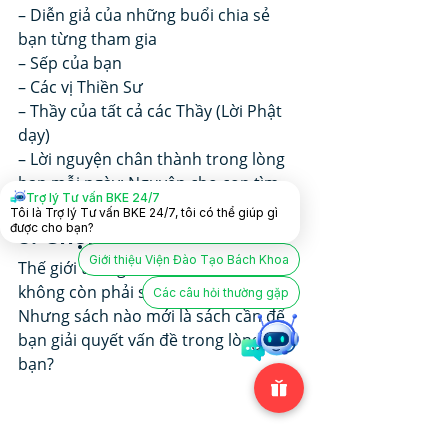
– Diễn giả của những buổi chia sẻ 
bạn từng tham gia
– Sếp của bạn
– Các vị Thiền Sư
– Thầy của tất cả các Thầy (Lời Phật 
dạy)
– Lời nguyện chân thành trong lòng 
bạn mỗi ngày: Nguyện cho con tìm 
Trợ lý Tư vấn BKE 24/7
được vị thầy Hiền Trí. 
Tôi là Trợ lý Tư vấn BKE 24/7, tôi có thể giúp gì
được cho bạn?
3. Chọn sách mà đọc  
Giới thiệu Viện Đào Tạo Bách Khoa
Thế giới thông tin ngày nay, bạn 
không còn phải sợ thiếu sách để đọc. 
Các câu hỏi thường gặp
Nhưng sách nào mới là sách cần để 
bạn giải quyết vấn đề trong lòng 
bạn? 