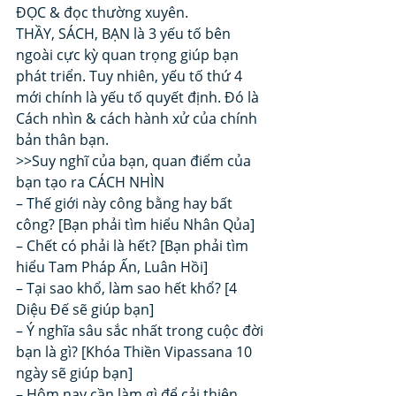
ĐỌC & đọc thường xuyên. 
THẦY, SÁCH, BẠN là 3 yếu tố bên 
ngoài cực kỳ quan trọng giúp bạn 
phát triển. Tuy nhiên, yếu tố thứ 4 
mới chính là yếu tố quyết định. Đó là 
Cách nhìn & cách hành xử của chính 
bản thân bạn. 
>>Suy nghĩ của bạn, quan điểm của 
bạn tạo ra CÁCH NHÌN 
– Thế giới này công bằng hay bất 
công? [Bạn phải tìm hiểu Nhân Qủa]
– Chết có phải là hết? [Bạn phải tìm 
hiểu Tam Pháp Ấn, Luân Hồi]
– Tại sao khổ, làm sao hết khổ? [4 
Diệu Đế sẽ giúp bạn]
– Ý nghĩa sâu sắc nhất trong cuộc đời 
bạn là gì? [Khóa Thiền Vipassana 10 
ngày sẽ giúp bạn]
– Hôm nay cần làm gì để cải thiện 