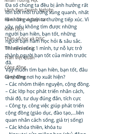
Nhân Tướng Học
Đa số chúng ta đều bị ảnh hưởng rất 
Lãnh Đạo Doanh Nghiệp
lớn bởi môi trường xung quanh, nhất 
là những người ta thường tiếp xúc. Vì 
Hôn nhân và Dạy con
vậy, nếu không tìm được những 
Kinh Dịch
người bạn hiền, bạn tốt, những 
Thần số học và DISC
người bạn ham học hỏi & sâu sắc. 
Thì nên sống 1 mình, tự nỗ lực trở 
Trí tuệ cảm xúc
thành người bạn tốt của mình trước 
Trần Việt Quân
đã. 
Cộng đồng
Vậy muốn tìm bạn hiền, bạn tốt, đâu 
là những nơi họ xuất hiện? 
Cộng đồng
– Các nhóm thiện nguyện, cộng đồng.
– Các lớp học phát triển nhân cách, 
thái độ, tư duy đúng đắn, tích cực
– Công ty, công việc giúp phát triển 
cộng đồng (giáo dục, đào tạo,…liên 
quan nhân cách sống, giá trị sống)
– Các khóa thiền, khóa tu