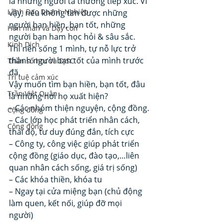
là những người ta thường tiếp xúc. Vì 
Lãnh Đạo Doanh Nghiệp
vậy, nếu không tìm được những 
người bạn hiền, bạn tốt, những 
Hôn nhân và Dạy con
người bạn ham học hỏi & sâu sắc. 
Kinh Dịch
Thì nên sống 1 mình, tự nỗ lực trở 
thành người bạn tốt của mình trước 
Thần số học và DISC
đã. 
Trí tuệ cảm xúc
Vậy muốn tìm bạn hiền, bạn tốt, đâu 
Trần Việt Quân
là những nơi họ xuất hiện? 
– Các nhóm thiện nguyện, cộng đồng.
Cộng đồng
– Các lớp học phát triển nhân cách, 
Cộng đồng
thái độ, tư duy đúng đắn, tích cực
– Công ty, công việc giúp phát triển 
cộng đồng (giáo dục, đào tạo,…liên 
quan nhân cách sống, giá trị sống)
– Các khóa thiền, khóa tu
– Ngay tại cửa miệng bạn (chủ động 
làm quen, kết nối, giúp đỡ mọi 
người) 