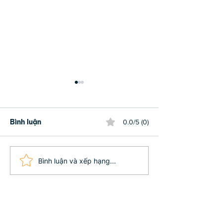
Bình luận
0.0/5 (0)
7 DẤU HIỆU BẠN ĐƯỢC
9 CẠM BẪY C
Bình luận và xếp hạng...
THẦN PHẬT CHE CHỞ -
NGÃ MÀ NGƯỜI
PHÚC DÀY MỆNH LỚN
TUỆ THỰC SỰ 
KHÔNG VƯỚN