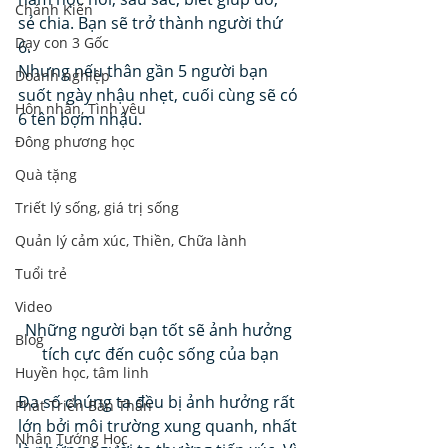
Chánh Kiến
sẻ chia. Bạn sẽ trở thành người thứ 
Dạy con 3 Gốc
6. 
Nhưng nếu thân gần 5 người bạn 
Doanh nghiệp
suốt ngày nhậu nhẹt, cuối cùng sẽ có 
Hôn nhân, Tình yêu
6 tên bợm nhậu. 
Đông phương học
Quà tặng
Triết lý sống, giá trị sống
Quản lý cảm xúc, Thiền, Chữa lành
Tuổi trẻ
Video
Những người bạn tốt sẽ ảnh hưởng 
Blog
tích cực đến cuộc sống của bạn
Huyền học, tâm linh
Đa số chúng ta đều bị ảnh hưởng rất 
Phát Triển Bản Thân
lớn bởi môi trường xung quanh, nhất 
Nhân Tướng Học