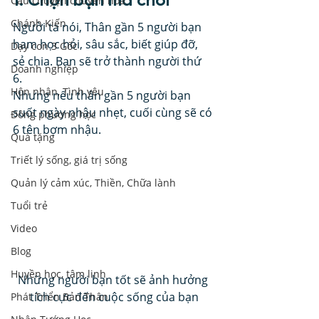
1. Chọn bạn mà chơi  
Câu chuyện chuyển hoá
Chánh Kiến
Người ta nói, Thân gần 5 người bạn 
ham học hỏi, sâu sắc, biết giúp đỡ, 
Dạy con 3 Gốc
sẻ chia. Bạn sẽ trở thành người thứ 
Doanh nghiệp
6. 
Hôn nhân, Tình yêu
Nhưng nếu thân gần 5 người bạn 
suốt ngày nhậu nhẹt, cuối cùng sẽ có 
Đông phương học
6 tên bợm nhậu. 
Quà tặng
Triết lý sống, giá trị sống
Quản lý cảm xúc, Thiền, Chữa lành
Tuổi trẻ
Video
Blog
Huyền học, tâm linh
Những người bạn tốt sẽ ảnh hưởng 
tích cực đến cuộc sống của bạn
Phát Triển Bản Thân