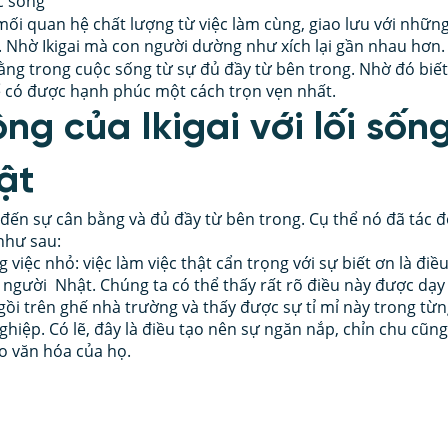
ộc sống
i quan hệ chất lượng từ việc làm cùng, giao lưu với những
h. Nhờ Ikigai mà con người dường như xích lại gần nhau hơn.
ng trong cuộc sống từ sự đủ đầy từ bên trong. Nhờ đó biết
ể có được hạnh phúc một cách trọn vẹn nhất. 
ng của Ikigai với lối sốn
ật 
 đến sự cân bằng và đủ đầy từ bên trong. Cụ thể nó đã tác đ
như sau: 
việc nhỏ: việc làm việc thật cẩn trọng với sự biết ơn là điều
người  Nhật. Chúng ta có thể thấy rất rõ điều này được dạy 
gồi trên ghế nhà trường và thấy được sự tỉ mỉ này trong từn
hiệp. Có lẽ, đây là điều tạo nên sự ngăn nắp, chỉn chu cũng
o văn hóa của họ. 