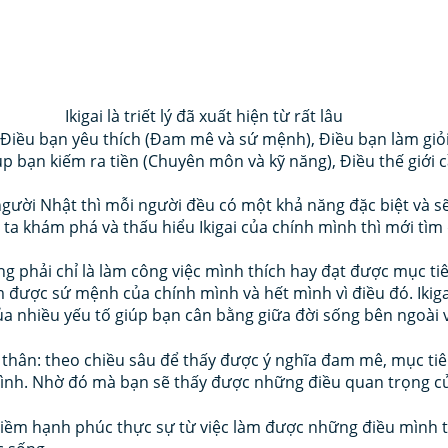
Ikigai là triết lý đã xuất hiện từ rất lâu
 Điều bạn yêu thích (Đam mê và sứ mệnh), Điều bạn làm giỏ
úp bạn kiếm ra tiền (Chuyên môn và kỹ năng), Điều thế giới 
ười Nhật thì mỗi người đều có một khả năng đặc biệt và sẽ
g ta khám phá và thấu hiểu Ikigai của chính mình thì mới tì
g phải chỉ là làm công việc mình thích hay đạt được mục ti
m được sứ mệnh của chính mình và hết mình vì điều đó. Ikigai
ủa nhiều yếu tố giúp bạn cân bằng giữa đời sống bên ngoài v
thân: theo chiều sâu để thấy được ý nghĩa đam mê, mục tiêu, 
ình. Nhờ đó mà bạn sẽ thấy được những điều quan trọng củ
ềm hạnh phúc thực sự từ việc làm được những điều mình th