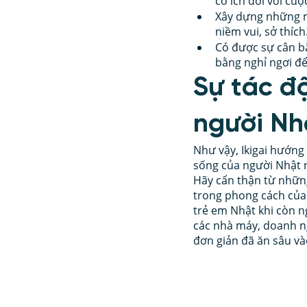
có ích đối với cu
Xây dựng những mố
niềm vui, sở thíc
Có được sự cân bằ
bằng nghỉ ngơi đ
Sự tác độ
người Nh
Như vậy, Ikigai hướng
sống của người Nhật 
Hãy cẩn thận từ những 
trong phong cách của 
trẻ em Nhật khi còn n
các nhà máy, doanh ng
đơn giản đã ăn sâu và