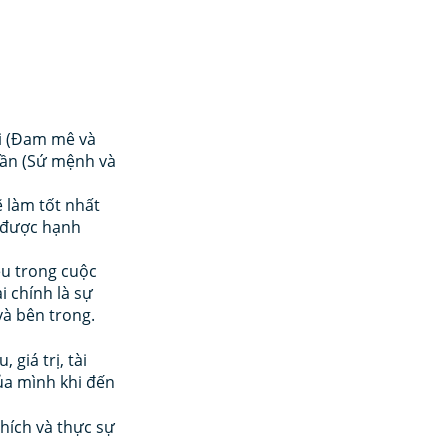
i (Đam mê và 
cần (Sứ mệnh và 
 làm tốt nhất 
m được hạnh 
êu trong cuộc 
 chính là sự 
à bên trong. 
giá trị, tài 
a mình khi đến 
ích và thực sự 