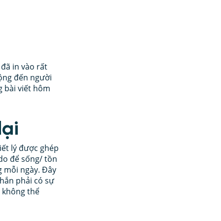
ân và Dạy con
đã in vào rất 
ng đồng
động đến người 
 bài viết hôm 
ại 
riết lý được ghép 
 do để sống/ tồn 
 mỗi ngày. Đây 
chắn phải có sự 
a không thể 