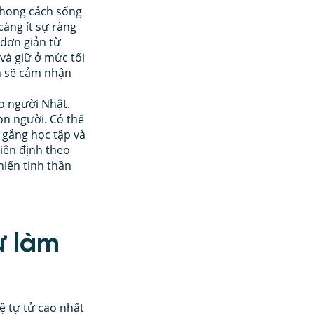
phong cách sống 
àng ít sự ràng 
đơn giản từ 
và giữ ở mức tối 
n sẽ cảm nhận 
ho người Nhật. 
on người. Có thể 
 gắng học tập và 
iên định theo 
iến tinh thần 
ự làm 
ệ tự tử cao nhất 