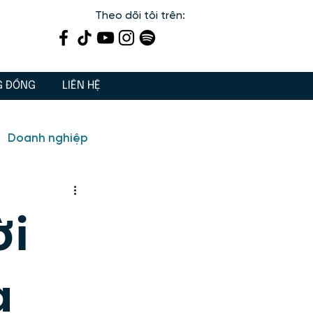
Theo dõi tôi trên:
G ĐỒNG
LIÊN HỆ
Doanh nghiệp
ến
Dạy con 3 Gốc
ời
iết lý sống, giá trị sống
a
 tâm linh