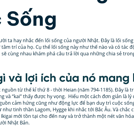
 Sống
ân Tướng Học
Lãnh Đạo Doanh Nghiệp
Hôn nh
 sao.
ười ta hay nhắc đến lối sống của người Nhật. Đây là lối sống 
và DISC
Trí tuệ cảm xúc
Trần Việt Quân
Cộ
tâm trí của họ. Cụ thể lối sống này như thế nào và có tác 
 sẽ cùng nhau khám phá câu trả lời qua những chia sẻ trong
gì và lợi ích của nó mang l
ắt nguồn từ thế kỉ thứ 8 - thời Heian (năm 794-1185). Đây là t
sống và “kai” thấy được hy vọng.  Hiểu một cách đơn giản là lý
nguồn cảm hứng cũng như động lực để bạn duy trì cuộc sống
tự như tinh thần Lagom, Hygge khi nhắc tới Bắc Âu. Và chắc 
 Ikigai mới tồn tại cho đến nay và trở thành một nét văn hó
ười Nhật Bản. 