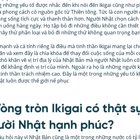
 những yếu tố được nhắc đến khi nói đến Ikigai cũng như 
à phong cách có nguồn gốc từ Thiền tông. Tức là con người c
càng sống tích cực và thanh thản hơn. Người Nhật chọn cách 
 uống hàng ngày. Họ tập bỏ đi những điều không cần thiết 
 hãy thử phân loại và bỏ đi những thứ không quan trọng bạ
mạnh và cá tính riêng là điều mà tinh thần Ikigai mang lại c
vấn và xem đây là chìa khóa để thay đổi cuộc sống của mỗi c
khó khăn về vị trí địa lý của Nhật Bản mà người Nhật luôn cố
để khẳng định vị trí của mình. Ngoài ra họ là những người k
 tinh thần trách nhiệm cao. Đây là một trong những yếu tố kh
ật luôn được thế giới nể phục
Vòng tròn Ikigai có thật s
ười Nhật hạnh phúc? 
âu hỏi này vì Nhật Bản cũng là một trong những nước có tỷ l