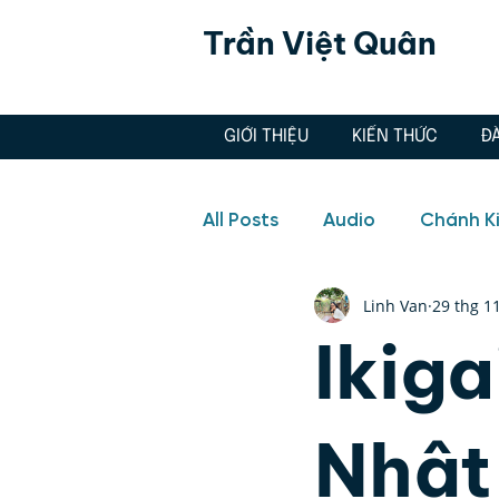
Trần Việt Quân
GIỚI THIỆU
KIẾN THỨC
Đ
All Posts
Audio
Chánh K
Linh Van
29 thg 1
Hôn nhân, Tình yêu
Aud
Ikiga
Doanh nghiệp
Hôn nhân
Nhật
Quản lý cảm xúc, Thiền, Ch