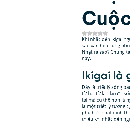
Cuộc
Phát Triển Bản Thân
Nh
Đã xếp hạng NaN/5
Khi nhắc đến Ikigai ng
Kinh Dịch
Thần số học 
sâu văn hóa cũng như 
Nhật ra sao? Chúng ta
nay. 
Ikigai là 
Đây là triết lý sống b
từ hai từ là “ikiru” - 
tại mà cụ thể hơn là 
là một triết lý tương 
phù hợp nhất định thì
thiếu khi nhắc đến ng