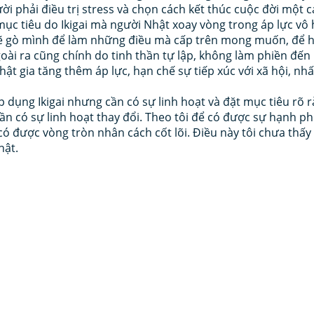
ười phải điều trị stress và chọn cách kết thúc cuộc đời một c
ục tiêu do Ikigai mà người Nhật xoay vòng trong áp lực vô h
sẽ gò mình để làm những điều mà cấp trên mong muốn, để h
ài ra cũng chính do tinh thần tự lập, không làm phiền đến
t gia tăng thêm áp lực, hạn chế sự tiếp xúc với xã hội, nhất
p dụng Ikigai nhưng cần có sự linh hoạt và đặt mục tiêu rõ 
ần có sự linh hoạt thay đổi. Theo tôi để có được sự hạnh ph
 có được vòng tròn nhân cách cốt lõi. Điều này tôi chưa thấy
hật. 