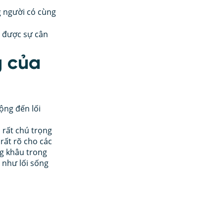
 người có cùng 
 
 được sự cân 
g của 
ộng đến lối 
 rất chú trọng 
rất rõ cho các 
g khâu trong 
 như lối sống 