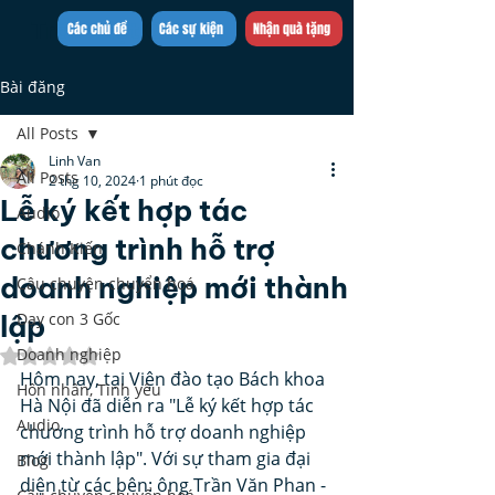
Trần Việt Quân
Các chủ đề
Các sự kiện
Nhận quà tặng
Bài đăng
All Posts
Linh Van
All Posts
2 thg 10, 2024
1 phút đọc
Lễ ký kết hợp tác
Audio
chương trình hỗ trợ
Chánh Kiến
doanh nghiệp mới thành
Câu chuyện chuyển hoá
lập
Dạy con 3 Gốc
Doanh nghiệp
Đã xếp hạng NaN/5 sao.
Hôm nay, tại Viện đào tạo Bách khoa 
Hôn nhân, Tình yêu
Hà Nội đã diễn ra "Lễ ký kết hợp tác 
Audio
chương trình hỗ trợ doanh nghiệp 
mới thành lập". Với sự tham gia đại 
Blog
diện từ các bên: ông Trần Văn Phan - 