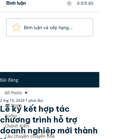
Bình luận
0.0/5 (0)
11 DẤU HIỆU CỦA MỘT
Gỡ bỏ 90% hiể
Bình luận và xếp hạng...
LINH HỒN GIÀ: BẠN ĐÃ
xem tướng chỉ 
THỨC TỈNH VÀ
ngày
TRƯỞNG THÀNH SÂU
SẮC CHƯA?
Bài đăng
All Posts
2 thg 10, 2024
1 phút đọc
All Posts
Lễ ký kết hợp tác
Audio
chương trình hỗ trợ
Chánh Kiến
doanh nghiệp mới thành
Câu chuyện chuyển hoá