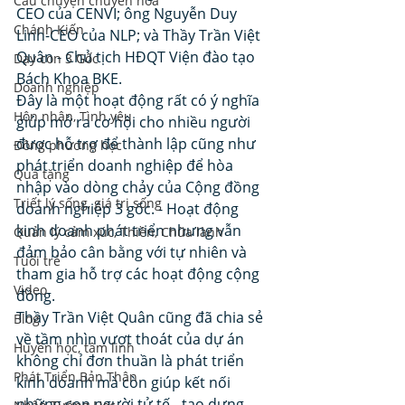
Câu chuyện chuyển hoá
CEO của CENVI; ông Nguyễn Duy 
Chánh Kiến
Linh-CEO của NLP; và Thầy Trần Việt 
Quân - Chủ tịch HĐQT Viện đào tạo 
Dạy con 3 Gốc
Bách Khoa BKE.
Doanh nghiệp
Đây là một hoạt động rất có ý nghĩa 
Hôn nhân, Tình yêu
giúp mở ra cơ hội cho nhiều người 
được hỗ trợ để thành lập cũng như 
Đông phương học
phát triển doanh nghiệp để hòa 
Quà tặng
nhập vào dòng chảy của Cộng đồng 
Triết lý sống, giá trị sống
doanh nghiệp 3 gốc. - Hoạt động 
kinh doanh phát triển nhưng vẫn 
Quản lý cảm xúc, Thiền, Chữa lành
đảm bảo cân bằng với tự nhiên và 
Tuổi trẻ
tham gia hỗ trợ các hoạt động cộng 
Video
đồng.
Thầy Trần Việt Quân cũng đã chia sẻ 
Blog
về tầm nhìn vượt thoát của dự án 
Huyền học, tâm linh
không chỉ đơn thuần là phát triển 
Phát Triển Bản Thân
kinh doanh mà còn giúp kết nối 
những con người tử tế - tạo dựng 