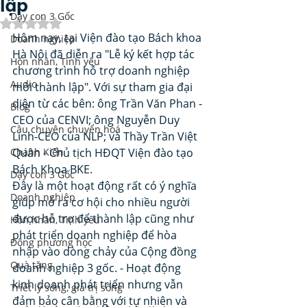
lập
Dạy con 3 Gốc
Đã xếp hạng NaN/5 sao.
Hôm nay, tại Viện đào tạo Bách khoa 
Doanh nghiệp
Hà Nội đã diễn ra "Lễ ký kết hợp tác 
Hôn nhân, Tình yêu
chương trình hỗ trợ doanh nghiệp 
Audio
mới thành lập". Với sự tham gia đại 
diện từ các bên: ông Trần Văn Phan - 
Blog
CEO của CENVI; ông Nguyễn Duy 
Câu chuyện chuyển hoá
Linh-CEO của NLP; và Thầy Trần Việt 
Chánh Kiến
Quân - Chủ tịch HĐQT Viện đào tạo 
Bách Khoa BKE.
Dạy con 3 Gốc
Đây là một hoạt động rất có ý nghĩa 
Doanh nghiệp
giúp mở ra cơ hội cho nhiều người 
được hỗ trợ để thành lập cũng như 
Hôn nhân, Tình yêu
phát triển doanh nghiệp để hòa 
Đông phương học
nhập vào dòng chảy của Cộng đồng 
Quà tặng
doanh nghiệp 3 gốc. - Hoạt động 
kinh doanh phát triển nhưng vẫn 
Triết lý sống, giá trị sống
đảm bảo cân bằng với tự nhiên và 