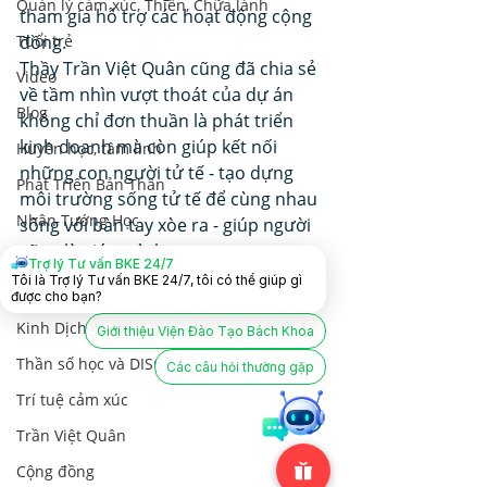
Quản lý cảm xúc, Thiền, Chữa lành
tham gia hỗ trợ các hoạt động cộng 
Tuổi trẻ
đồng.
Thầy Trần Việt Quân cũng đã chia sẻ 
Video
về tầm nhìn vượt thoát của dự án 
Blog
không chỉ đơn thuần là phát triển 
kinh doanh mà còn giúp kết nối 
Huyền học, tâm linh
những con người tử tế - tạo dựng 
Phát Triển Bản Thân
môi trường sống tử tế để cùng nhau 
Nhân Tướng Học
sống với bàn tay xòe ra - giúp người 
cũng là giúp mình.
Lãnh Đạo Doanh Nghiệp
Trợ lý Tư vấn BKE 24/7
Tôi là Trợ lý Tư vấn BKE 24/7, tôi có thể giúp gì
Hôn nhân và Dạy con
được cho bạn?
Kinh Dịch
Giới thiệu Viện Đào Tạo Bách Khoa
Thần số học và DISC
Các câu hỏi thường gặp
Trí tuệ cảm xúc
Trần Việt Quân
Cộng đồng