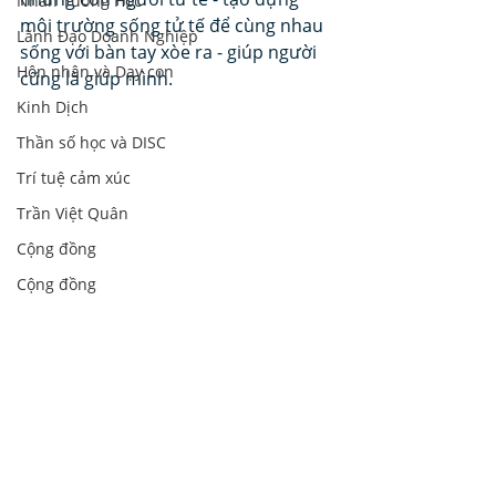
Nhân Tướng Học
môi trường sống tử tế để cùng nhau 
Lãnh Đạo Doanh Nghiệp
sống với bàn tay xòe ra - giúp người 
Hôn nhân và Dạy con
cũng là giúp mình.
Kinh Dịch
Thần số học và DISC
Trí tuệ cảm xúc
Trần Việt Quân
Cộng đồng
Cộng đồng