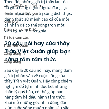
Theo đó, những giá trị thầy lan tỏa 
Lãnh Đạo Doanh Nghiệp
đã giúp hàng nghìn người đang lạc 
lối tìm lại được giá trị sống đích thực, 
Hôn nhân và Dạy con
đánh thức sứ mệnh cao cả của mỗi 
Kinh Dịch
cá nhân để có thể sống trọn một 
Thần số học và DISC
kiếp người thật ý nghĩa.
Trí tuệ cảm xúc
20 câu nói hay của thầy 
Trần Việt Quân
Trần Việt Quân giúp bạn 
Cộng đồng
nâng tầm tâm thức
Cộng đồng
Sau đây là 20 câu nói hay, mang đậm 
giá trị nhân văn về cuộc sống của 
thầy Trần Việt Quân. Hãy cùng chiêm 
nghiệm để tự mình đúc kết những 
chân lý quý báu, có thể giúp bạn 
nâng tầm hệ điều hành tâm thức, 
khai mở những góc nhìn đúng đắn, 
giúp cuộc sống muôn phần sâu sắc 