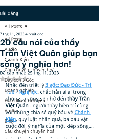
Bài đăng
All Posts
7 thg 11, 2023
4 phút đọc
All Posts
20 câu nói của thầy
Audio
Trần Việt Quân giúp bạn
Chánh Kiến
sống ý nghĩa hơn!
Câu chuyện chuyển hoá
Đã cập nhật:
25 thg 11, 2023
Đã xếp hạng NaN/5 sao.
Dạy con 3 Gốc
Nhắc đến triết lý 
3 gốc: Đạo Đức - Trí 
Doanh nghiệp
Tuệ - Nghị lực
, chắc hẳn ai ai trong 
chúng ta cũng sẽ nhớ đến 
thầy Trần 
Hôn nhân, Tình yêu
Việt Quân
 - người thầy hiền trí cùng 
Audio
với những chia sẻ quý báu về
Chánh 
Kiến
, quy luật nhân quả, ba báu vật 
Blog
cuộc đời, ý nghĩa của một kiếp sống,...
Câu chuyện chuyển hoá