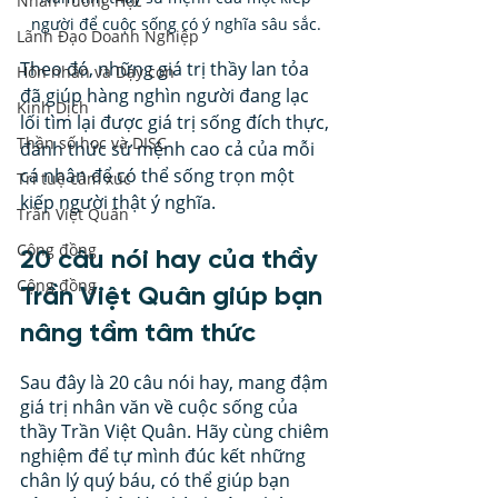
Nhân Tướng Học
người để cuộc sống có ý nghĩa sâu sắc. 
Lãnh Đạo Doanh Nghiệp
Theo đó, những giá trị thầy lan tỏa 
Hôn nhân và Dạy con
đã giúp hàng nghìn người đang lạc 
Kinh Dịch
lối tìm lại được giá trị sống đích thực, 
Thần số học và DISC
đánh thức sứ mệnh cao cả của mỗi 
cá nhân để có thể sống trọn một 
Trí tuệ cảm xúc
kiếp người thật ý nghĩa.
Trần Việt Quân
Cộng đồng
20 câu nói hay của thầy 
Cộng đồng
Trần Việt Quân giúp bạn 
nâng tầm tâm thức
Sau đây là 20 câu nói hay, mang đậm 
giá trị nhân văn về cuộc sống của 
thầy Trần Việt Quân. Hãy cùng chiêm 
nghiệm để tự mình đúc kết những 
chân lý quý báu, có thể giúp bạn 