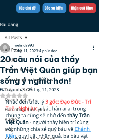
Trần Việt Quân
Các chủ đề
Các sự kiện
Nhận quà tặng
Bài đăng
All Posts
melinda993
All Posts
7 thg 11, 2023
4 phút đọc
20 câu nói của thầy
Audio
Trần Việt Quân giúp bạn
Chánh Kiến
sống ý nghĩa hơn!
Câu chuyện chuyển hoá
Đã cập nhật:
Dạy con 3 Gốc
25 thg 11, 2023
Đã xếp hạng NaN/5 sao.
Doanh nghiệp
Nhắc đến triết lý 
3 gốc: Đạo Đức - Trí 
Tuệ - Nghị lực
, chắc hẳn ai ai trong 
Hôn nhân, Tình yêu
chúng ta cũng sẽ nhớ đến 
thầy Trần 
Audio
Việt Quân
 - người thầy hiền trí cùng 
với những chia sẻ quý báu về
Chánh 
Blog
Kiến
, quy luật nhân quả, ba báu vật 