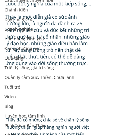
Câu chuyện chuyển hoá
cuộc đời, ý nghĩa của một kiếp sống,...
Chánh Kiến
Thầy là một diễn giả có sức ảnh 
Dạy con 3 Gốc
hưởng lớn, là người đã dành ra 25 
Doanh nghiệp
năm nghiên cứu và đúc kết những tri 
thức quý báu từ cổ nhân, những giáo 
Hôn nhân, Tình yêu
lý đạo học, những giáo điều hàn lâm 
Đông phương học
từ Tây sang Đông trở nên thật dễ 
hiểu, thật thực tiễn, có thể dễ dàng 
Quà tặng
ứng dụng vào đời sống thường trực. 
Triết lý sống, giá trị sống
Quản lý cảm xúc, Thiền, Chữa lành
Tuổi trẻ
Video
Blog
Huyền học, tâm linh
Thầy đã có những chia sẻ về chân lý sống 
Phát Triển Bản Thân
hướng thiện, giúp hàng nghìn người Việt 
Nam tìm thấy sứ mệnh của một kiếp 