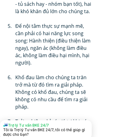
- tủ sách hay - nhóm bạn tốt), hai 
là khó khăn đủ lớn cho chúng ta.
Để nội tâm thực sự mạnh mẽ, 
cần phải có hai năng lực song 
song: Hành thiện (điều thiện làm 
ngay), ngăn ác (không làm điều 
ác, không làm điều hại mình, hại 
người).
Khổ đau làm cho chúng ta trăn 
trở mà từ đó tìm ra giải pháp. 
Không có khổ đau, chúng ta sẽ 
không có nhu cầu để tìm ra giải 
pháp.
Trải nghiệm chỉ có giá trị khi nó 
Trợ lý Tư vấn BKE 24/7
làm cho các bạn tăng trưởng về 
Tôi là Trợ lý Tư vấn BKE 24/7, tôi có thể giúp gì
được cho bạn?
trí tuệ.