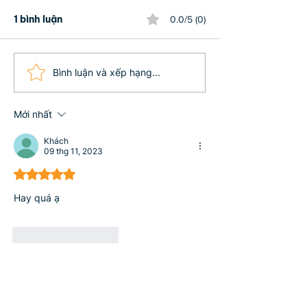
1 bình luận
0.0/5 (0)
Chánh kiến quay lại
Chánh Kiến – 
Bình luận và xếp hạng...
Thủ đô sau 1 năm
Thức Ý Nghĩa 
– Hành Trình 
Mới nhất
Ngọn Lửa Bên 
Bằng 3
Khách
09 thg 11, 2023
Đã xếp hạng 5/5 sao.
Hay quá ạ
Thích
Phản hồi