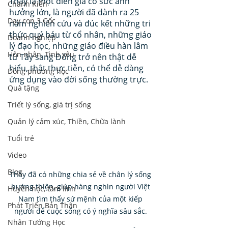
Thầy là một diễn giả có sức ảnh 
Chánh Kiến
hưởng lớn, là người đã dành ra 25 
Dạy con 3 Gốc
năm nghiên cứu và đúc kết những tri 
thức quý báu từ cổ nhân, những giáo 
Doanh nghiệp
lý đạo học, những giáo điều hàn lâm 
Hôn nhân, Tình yêu
từ Tây sang Đông trở nên thật dễ 
hiểu, thật thực tiễn, có thể dễ dàng 
Đông phương học
ứng dụng vào đời sống thường trực. 
Quà tặng
Triết lý sống, giá trị sống
Quản lý cảm xúc, Thiền, Chữa lành
Tuổi trẻ
Video
Blog
Thầy đã có những chia sẻ về chân lý sống 
hướng thiện, giúp hàng nghìn người Việt 
Huyền học, tâm linh
Nam tìm thấy sứ mệnh của một kiếp 
Phát Triển Bản Thân
người để cuộc sống có ý nghĩa sâu sắc. 
Nhân Tướng Học