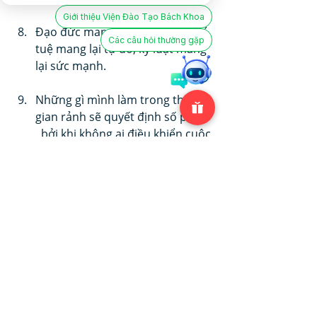
Giới thiệu Viện Đào Tạo Bách Khoa
Đạo đức mang lại hạnh phúc, trí 
Các câu hỏi thường gặp
tuệ mang lại tự do, kỷ luật mang 
lại sức mạnh.
Những gì mình làm trong thời 
gian rảnh sẽ quyết định số phận 
, bởi khi không ai điều khiển cuộc 
đời của mình, mình tự điều khiển 
cuộc đời của mình. 
 Thế giới bên trong phản ánh thế 
giới bên ngoài! Muốn sửa thế 
giới bên ngoài phải sửa từ trong 
tâm.
Niềm tin đến từ đâu? Từ sự nhận 
thức. Trình độ hiểu biết nằm ở 