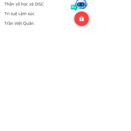
Thần số học và DISC
Trí tuệ cảm xúc
Trần Việt Quân
Cộng đồng
Cộng đồng
Bình luận
0.0/5 (0)
7 DẤU HIỆU BẠN ĐƯỢC
9 CẠM BẪY C
Bình luận và xếp hạng...