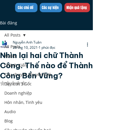
Trần Việt Quân
Các chủ đề
Các sự kiện
Nhận quà tặng
Bài đăng
All Posts
Nguyễn Anh Tuân
All Posts
28 thg 10, 2021
1 phút đọc
Nhìn lại hai chữ Thành
Audio
Công. Thế nào để Thành
Chánh Kiến
Công Bền Vững?
Câu chuyện chuyển hoá
Đã xếp hạng NaN/5 sao.
Dạy con 3 Gốc
Doanh nghiệp
Hôn nhân, Tình yêu
Audio
Blog