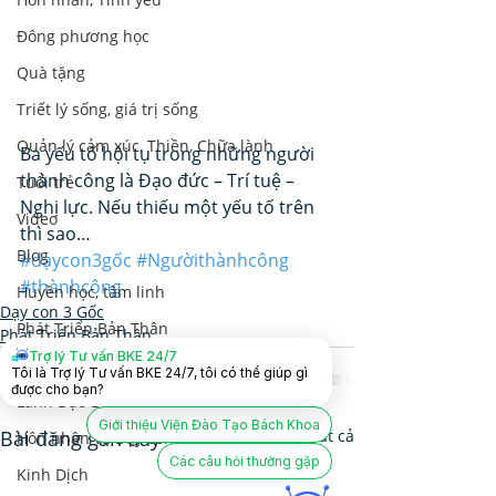
Đông phương học
Quà tặng
Triết lý sống, giá trị sống
Quản lý cảm xúc, Thiền, Chữa lành
Ba yếu tố hội tụ trong những người 
thành công là Đạo đức – Trí tuệ – 
Tuổi trẻ
Nghị lực. Nếu thiếu một yếu tố trên 
Video
thì sao…
Blog
#dạycon3gốc
#Ngườithànhcông
#thànhcông
Huyền học, tâm linh
Dạy con 3 Gốc
Phát Triển Bản Thân
Phát Triển Bản Thân
Trợ lý Tư vấn BKE 24/7
Nhân Tướng Học
Tôi là Trợ lý Tư vấn BKE 24/7, tôi có thể giúp gì
được cho bạn?
Lãnh Đạo Doanh Nghiệp
Giới thiệu Viện Đào Tạo Bách Khoa
Bài đăng gần đây
Xem tất cả
Hôn nhân và Dạy con
Các câu hỏi thường gặp
Kinh Dịch