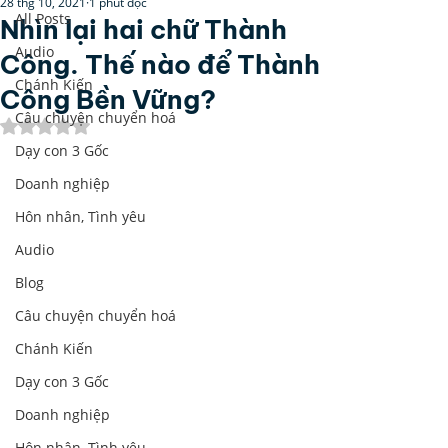
28 thg 10, 2021
1 phút đọc
All Posts
Nhìn lại hai chữ Thành
Audio
Công. Thế nào để Thành
Chánh Kiến
Công Bền Vững?
Câu chuyện chuyển hoá
Đã xếp hạng NaN/5 sao.
Dạy con 3 Gốc
Doanh nghiệp
Hôn nhân, Tình yêu
Audio
Blog
Câu chuyện chuyển hoá
Chánh Kiến
Dạy con 3 Gốc
Doanh nghiệp
Hôn nhân, Tình yêu