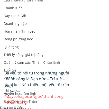
Câu chuyện chuyển hoá
Chánh Kiến
Dạy con 3 Gốc
Doanh nghiệp
Hôn nhân, Tình yêu
Đông phương học
Quà tặng
Triết lý sống, giá trị sống
Quản lý cảm xúc, Thiền, Chữa lành
Tuổi trẻ
Ba yếu tố hội tụ trong những người 
Video
thành công là Đạo đức – Trí tuệ – 
Nghị lực. Nếu thiếu một yếu tố trên 
Blog
thì sao…
Huyền học, tâm linh
#dạycon3gốc
#Ngườithànhcông
Phát Triển Bản Thân
#thànhcông
Dạy con 3 Gốc