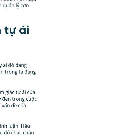
h quản lý cơn 
 tự ái 
y ai đó đang 
n trong ta đang 
 giác tự ái của 
y đến trong cuộc 
ể vấn đề của 
bình luận. Hầu 
âu đó chắc chắn 