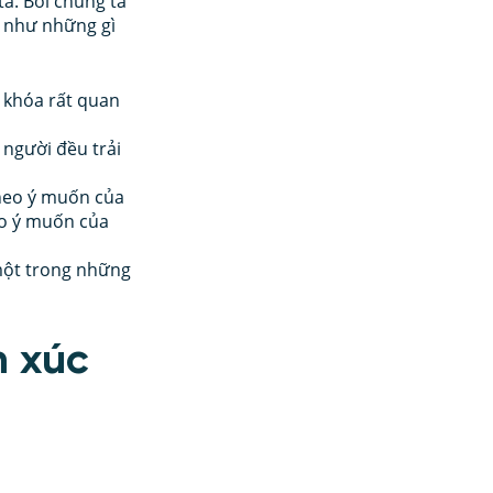
a. Bởi chúng ta 
 như những gì 
 khóa rất quan 
 người đều trải 
theo ý muốn của 
eo ý muốn của 
một trong những 
 xúc 