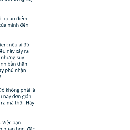
đối quan điểm 
 của mình đến 
iến; nếu ai đó 
ều này xảy ra 
à những suy 
ính bản thân 
hay phủ nhận 
!
Đó không phải là 
u này đơn giản 
ra mà thôi. Hãy 
 Việc bạn 
h quan hơn, đặc 