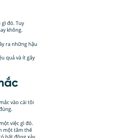
gì đó. Tuy 
hay không. 
gây ra những hậu 
u quả và ít gây 
 mắc
mắc vào cái tôi 
 đúng.
một việc gì đó. 
ân một tâm thế 
có bất đồng xảy 