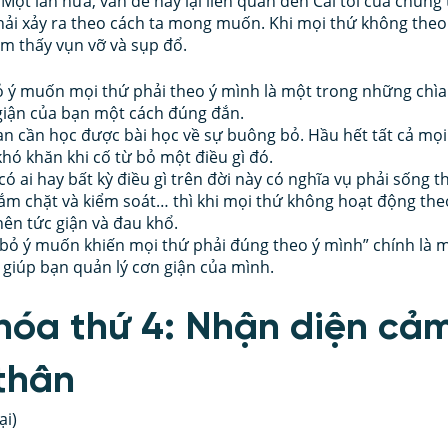
ột lần nữa, vấn đề này lại liên quan đến Cái tôi của chúng t
ải xảy ra theo cách ta mong muốn. Khi mọi thứ không theo
ảm thấy vụn vỡ và sụp đổ.
 ý muốn mọi thứ phải theo ý mình là một trong những chìa
giận của bạn một cách đúng đắn. 
bạn cần học được bài học về sự buông bỏ. Hầu hết tất cả mọi
hó khăn khi cố từ bỏ một điều gì đó. 
ó ai hay bất kỳ điều gì trên đời này có nghĩa vụ phải sống 
ắm chặt và kiểm soát… thì khi mọi thứ không hoạt động th
nên tức giận và đau khổ. 
 bỏ ý muốn khiến mọi thứ phải đúng theo ý mình” chính là 
giúp bạn quản lý cơn giận của mình. 
khóa thứ 4: Nhận diện cảm
thân
ại)