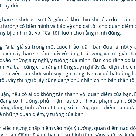
thay đổi.
 bạn sẽ khởi lên sự tức giận và khó chịu khi có ai đó phản 
u hướng cố biện minh và bảo vệ cho cái tôi, cho quan điểm
ng bị dính mắc với “Cái tôi” luôn cho rằng mình đúng.
hĩa là, giả sử trong một cuộc thảo luận, bạn đưa ra một ý k
 điểm ấy, bạn sẽ cảm thấy vô cùng thất vọng và tức giận. Đi
c vào những suy nghĩ, ý tưởng của mình. Bạn cho rằng đó l
bạn. Và bạn cũng cho rằng những suy nghĩ ấy đại diện cho ch
 đến việc bạn khởi sinh suy nghĩ rằng: Nếu ai đó bất đồng 
tôi, vậy thì người ấy cũng đang phủ nhận chính bản thân tôi
uận, nếu có ai đó không tán thành với quan điểm của bạn. 
 đang coi thường, phủ nhận hay cố tình xúc phạm bạn… Điề
không đồng tình với một trong số những quan điểm bạn đưa 
à những quan điểm, ý tưởng của bạn. 
h việc ngưng chấp niệm vào một ý tưởng, quan điểm nào đó.
g quan điểm sẽ giúp bạn có sự bình tĩnh, sáng suốt và khác