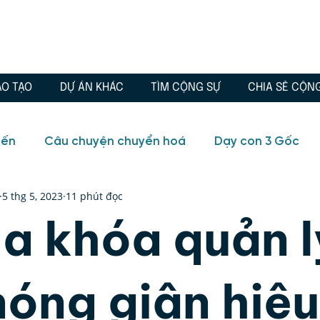
ÀO TẠO
DỰ ÁN KHÁC
TÌM CỘNG SỰ
CHIA SẺ CỘN
iến
Câu chuyện chuyển hoá
Dạy con 3 Gốc
5 thg 5, 2023
11 phút đọc
io
Blog
Câu chuyện chuyển hoá
Chánh Ki
ìa khóa quản l
, Tình yêu
Đông phương học
Quà tặng
Tr
nóng giận hiệu
ữa lành
Tuổi trẻ
Video
Blog
Huyền học,