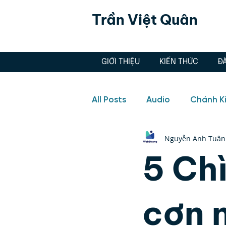
Trần Việt Quân
GIỚI THIỆU
KIẾN THỨC
Đ
All Posts
Audio
Chánh K
Nguyễn Anh Tuân
Hôn nhân, Tình yêu
Aud
5 Ch
Doanh nghiệp
Hôn nhân
cơn 
Quản lý cảm xúc, Thiền, Ch