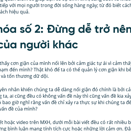
o tiếp với mọi người trong đời sống hàng ngày; từ đó biết các
ách hiệu quả.
hóa số 2: Đừng dễ trở nên
i của người khác
hấy cơn giận của mình nổi lên bởi cảm giác tự ái vì cảm thấ
m đến mình? Thật khó để ta có thể quản lý cơn giận khi bê
 và tổn thương dữ dội.
n nhân khiến chúng ta dễ dàng nổi giận đó chính là bởi cảm
g ta, ai cũng đều có không vấn đề này thì cũng vấn đề kia xả
 bao giờ nghĩ rằng vấn đề chỉ xảy ra thực sự khi chúng ta đ
 vấn đề của mình?
iết hoặc video trên MXH, dưới mỗi bài viết đều có rất nhiều 
ững bình luận mang tính tích cực hoặc những lời cảm ơn. Đ