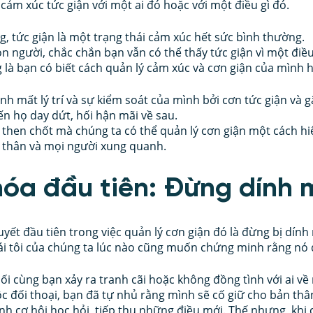
cảm xúc tức giận với một ai đó hoặc với một điều gì đó.
g, tức giận là một trạng thái cảm xúc hết sức bình thường.
n người, chắc chắn bạn vẫn có thể thấy tức giận vì một điều 
 là bạn có biết cách quản lý cảm xúc và cơn giận của mình 
nh mất lý trí và sự kiểm soát của mình bởi cơn tức giận và 
n họ day dứt, hối hận mãi về sau.
 then chốt mà chúng ta có thể quản lý cơn giận một cách hiệ
n thân và mọi người xung quanh.
khóa đầu tiên: Đừng dính
ết đầu tiên trong việc quản lý cơn giận đó là đừng bị dính 
ái tôi của chúng ta lúc nào cũng muốn chứng minh rằng nó
ối cùng bạn xảy ra tranh cãi hoặc không đồng tình với ai về 
ộc đối thoại, bạn đã tự nhủ rằng mình sẽ cố giữ cho bản th
nh cơ hội học hỏi, tiếp thu những điều mới. Thế nhưng, khi 