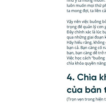
như ý ta mong muốn. M
luôn muốn mọi thứ ph
ta mong đợi, ta liền c
Vậy nên việc buông bỏ
trọng để quản lý cơn 
Đây chính xác là lúc 
qua những giai đoạn k
Hãy hiểu rằng, không c
bạn cả. Bạn càng cố n
bạn, bạn càng dễ trở 
Việc học cách “buông
chìa khóa quyền năng 
4. Chìa 
của bản 
(Trọn vẹn trong hiện t