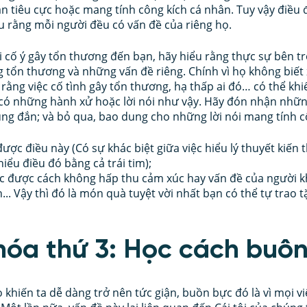
n tiêu cực hoặc mang tính công kích cá nhân. Tuy vậy điều 
iểu rằng mỗi người đều có vấn đề của riêng họ. 
ời cố ý gây tổn thương đến bạn, hãy hiểu rằng thực sự bên t
tổn thương và những vấn đề riêng. Chính vì họ không biết x
 rằng việc cố tình gây tổn thương, hạ thấp ai đó… có thể kh
có những hành xử hoặc lời nói như vậy. Hãy đón nhận nhữ
ng đắn; và bỏ qua, bao dung cho những lời nói mang tính c
ược điều này (Có sự khác biệt giữa việc hiểu lý thuyết kiến t
iểu điều đó bằng cả trái tim);
c được cách không hấp thu cảm xúc hay vấn đề của người kh
.. Vậy thì đó là món quà tuyệt vời nhất bạn có thể tự trao t
khóa thứ 3: Học cách buô
 khiến ta dễ dàng trở nên tức giận, buồn bực đó là vì mọi vi