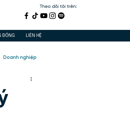
Theo dõi tôi trên:
G ĐỒNG
LIÊN HỆ
Doanh nghiệp
ến
Dạy con 3 Gốc
ý
iết lý sống, giá trị sống
 tâm linh