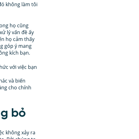
đó không làm tôi 
rong họ cũng 
ử lý vấn đề ấy 
iến họ cảm thấy 
ng góp ý mang 
ông kích bạn.
hức với việc bạn 
ác và biến 
ặng cho chính 
ng bỏ
ệc không xảy ra 