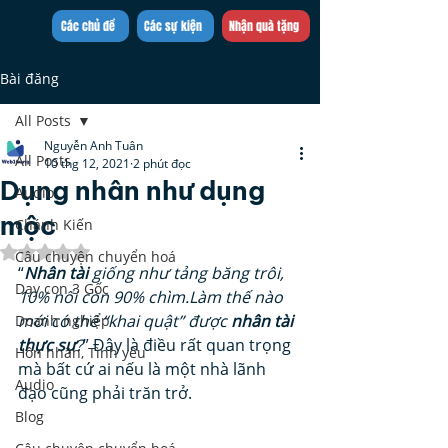
Trần Việt Quân
Các chủ đề
Các sự kiện
Nhận quà tặng
Bài đăng
All Posts
Nguyễn Anh Tuân
All Posts
10 thg 12, 2021
2 phút đọc
Dụng nhân như dụng
Audio
mộc
Chánh Kiến
Đã xếp hạng NaN/5 sao.
Câu chuyện chuyển hoá
“
Nhân tài
 giống như tảng băng trôi, 
Dạy con 3 Gốc
10% nổi còn 90% chìm.Làm thế nào 
mới có thể “khai quật” được 
nhân tài 
Doanh nghiệp
thực sự
?
” Đây là điều rất quan trọng 
Hôn nhân, Tình yêu
mà bất cứ ai nếu là một nhà lãnh 
Audio
đạo cũng phải trăn trở.  
Blog