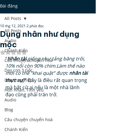
Bài đăng
All Posts
10 thg 12, 2021
2 phút đọc
All Posts
Dụng nhân như dụng
Audio
mộc
Chánh Kiến
Đã xếp hạng NaN/5 sao.
“
Nhân tài
 giống như tảng băng trôi, 
Câu chuyện chuyển hoá
10% nổi còn 90% chìm.Làm thế nào 
Dạy con 3 Gốc
mới có thể “khai quật” được 
nhân tài 
thực sự
?
” Đây là điều rất quan trọng 
Doanh nghiệp
mà bất cứ ai nếu là một nhà lãnh 
Hôn nhân, Tình yêu
đạo cũng phải trăn trở.  
Audio
Blog
Câu chuyện chuyển hoá
Chánh Kiến