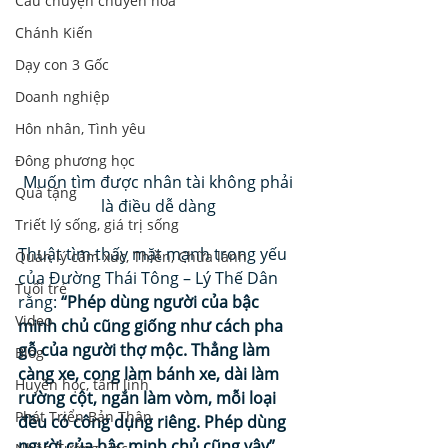
Câu chuyện chuyển hoá
Chánh Kiến
Dạy con 3 Gốc
Doanh nghiệp
Hôn nhân, Tình yêu
Đông phương học
Muốn tìm được nhân tài không phải 
Quà tặng
là điều dễ dàng 
Triết lý sống, giá trị sống
Thuật tìm thấy mặt mạnh trong yếu 
Quản lý cảm xúc, Thiền, Chữa lành
của Đường Thái Tông – Lý Thế Dân 
Tuổi trẻ
rằng: 
“Phép dùng người của bậc 
Video
minh chủ cũng giống như cách pha 
gỗ của người thợ mộc. Thẳng làm 
Blog
càng xe, cong làm bánh xe, dài làm 
Huyền học, tâm linh
rường cột, ngắn làm vòm, mỗi loại 
Phát Triển Bản Thân
đều có công dụng riêng. Phép dùng 
người của bậc minh chủ cũng vậy”
. 