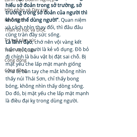
hiểu sở đoản trong sở trường, sở 
Hôn nhân và Dạy con
trường trong sở đoản của người thì 
không thể dùng người”
. Quan niệm 
Kinh Dịch
và cách nhìn thay đổi, thì đâu đâu 
Thần số học và DISC
cũng tràn đầy sức sống. 
Trí tuệ cảm xúc
Là lãnh đạo
, chớ nên vội vàng kết 
luận một người là kẻ vô dụng. Đồ bỏ 
Trần Việt Quân
đi chính là báu vật bị đặt sai chỗ. Bị 
Cộng đồng
mặt yếu che lấp mặt mạnh giống 
Cộng đồng
như bị bàn tay che mắt không nhìn 
thấy núi Thái Sơn, chỉ thấy bong 
bóng, không nhìn thấy dòng sông. 
Do đó, bị mặt yếu che lấp mặt mạnh 
là điều đại kỵ trong dùng người. 