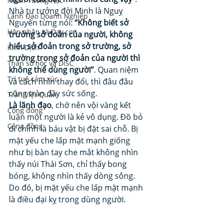
Nhân Tướng Học
Nhà tư tưởng đời Minh là Nguỵ 
Lãnh Đạo Doanh Nghiệp
Nguyên từng nói: 
“Không biết sở 
Hôn nhân và Dạy con
trường sở đoản của người, không 
hiểu sở đoản trong sở trường, sở 
Kinh Dịch
trường trong sở đoản của người thì 
Thần số học và DISC
không thể dùng người”
. Quan niệm 
Trí tuệ cảm xúc
và cách nhìn thay đổi, thì đâu đâu 
cũng tràn đầy sức sống. 
Trần Việt Quân
Là lãnh đạo
, chớ nên vội vàng kết 
Cộng đồng
luận một người là kẻ vô dụng. Đồ bỏ 
Cộng đồng
đi chính là báu vật bị đặt sai chỗ. Bị 
mặt yếu che lấp mặt mạnh giống 
như bị bàn tay che mắt không nhìn 
thấy núi Thái Sơn, chỉ thấy bong 
bóng, không nhìn thấy dòng sông. 
Do đó, bị mặt yếu che lấp mặt mạnh 
là điều đại kỵ trong dùng người. 