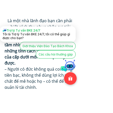
Là một nhà lãnh đạo bạn cần phải 
biết cách thu phục nhân sự giỏi
Trợ lý Tư vấn BKE 24/7
Tôi là Trợ lý Tư vấn BKE 24/7, tôi có thể giúp gì
được cho bạn?
Muốn trở thành một nhà lãnh đạo có 
tầm nhìn xa thì phải hiểu được 
Giới thiệu Viện Đào Tạo Bách Khoa
những tính cách và đặc trưng riêng 
Các câu hỏi thường gặp
của cấp dưới mới có thể quản lý tốt 
được.
– Người có đức không quá coi trọng 
tiền bạc, không thể dùng lợi ích vật 
chất để mê hoặc họ – có thể để họ 
quản lý tài chính. 
– Người dũng cảm không sợ khó 
khăn, gian khổ cũng không đánh gục 
được họ – có thể để họ giải quyết 
những công việc cấp bách. 