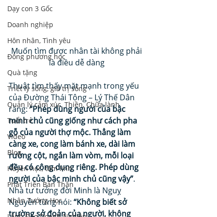
Dạy con 3 Gốc
Doanh nghiệp
Hôn nhân, Tình yêu
Muốn tìm được nhân tài không phải 
Đông phương học
là điều dễ dàng 
Quà tặng
Thuật tìm thấy mặt mạnh trong yếu 
Triết lý sống, giá trị sống
của Đường Thái Tông – Lý Thế Dân 
Quản lý cảm xúc, Thiền, Chữa lành
rằng: 
“Phép dùng người của bậc 
minh chủ cũng giống như cách pha 
Tuổi trẻ
gỗ của người thợ mộc. Thẳng làm 
Video
càng xe, cong làm bánh xe, dài làm 
Blog
rường cột, ngắn làm vòm, mỗi loại 
đều có công dụng riêng. Phép dùng 
Huyền học, tâm linh
người của bậc minh chủ cũng vậy”
. 
Phát Triển Bản Thân
Nhà tư tưởng đời Minh là Nguỵ 
Nhân Tướng Học
Nguyên từng nói: 
“Không biết sở 
trường sở đoản của người, không 
Lãnh Đạo Doanh Nghiệp