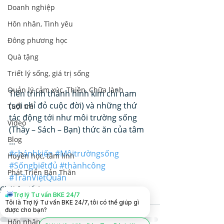
Doanh nghiệp
Hôn nhân, Tình yêu
Đông phương học
Quà tặng
Triết lý sống, giá trị sống
Quản lý cảm xúc, Thiền, Chữa lành
Tiến trình thành hình kim chỉ nam 
(sợi chỉ đỏ cuộc đời) và những thứ 
Tuổi trẻ
tác động tới như môi trường sống 
Video
(Thầy – Sách – Bạn) thức ăn của tâm 
Blog
…
#chánhkiến
#Môitrườngsống
Huyền học, tâm linh
#Sốngbiếtđủ
#thànhcông
Phát Triển Bản Thân
#TrầnViệtQuân
Chánh Kiến
Nhân Tướng Học
Trợ lý Tư vấn BKE 24/7
Trí tuệ cảm xúc
Tôi là Trợ lý Tư vấn BKE 24/7, tôi có thể giúp gì
Lãnh Đạo Doanh Nghiệp
được cho bạn?
Hôn nhân và Dạy con