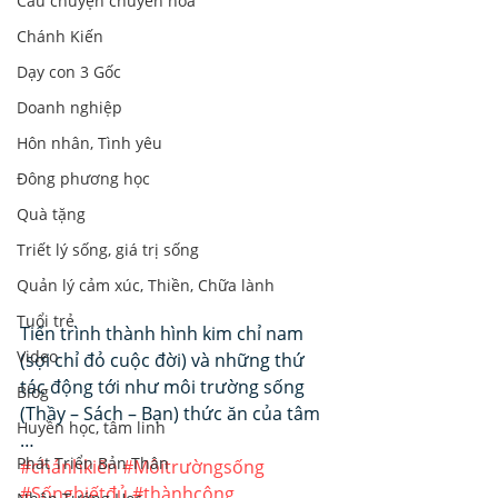
Câu chuyện chuyển hoá
Chánh Kiến
Dạy con 3 Gốc
Doanh nghiệp
Hôn nhân, Tình yêu
Đông phương học
Quà tặng
Triết lý sống, giá trị sống
Quản lý cảm xúc, Thiền, Chữa lành
Tuổi trẻ
Tiến trình thành hình kim chỉ nam 
Video
(sợi chỉ đỏ cuộc đời) và những thứ 
tác động tới như môi trường sống 
Blog
(Thầy – Sách – Bạn) thức ăn của tâm 
Huyền học, tâm linh
…
Phát Triển Bản Thân
#chánhkiến
#Môitrườngsống
#Sốngbiếtđủ
#thànhcông