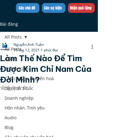
Trần Việt Quân
Các chủ đề
Các sự kiện
Nhận quà tặng
Bài đăng
All Posts
Nguyễn Anh Tuân
All Posts
15 thg 12, 2021
1 phút đọc
Làm Thế Nào Để Tìm
Audio
Được Kim Chỉ Nam Của
Chánh Kiến
Đời Mình?
Câu chuyện chuyển hoá
Đã xếp hạng NaN/5 sao.
Dạy con 3 Gốc
Doanh nghiệp
Hôn nhân, Tình yêu
Audio
Blog