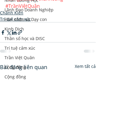
Nhân Tướng Học
#TrầnViệtQuân
Lãnh Đạo Doanh Nghiệp
Chánh Kiến
Trí tuệ cảm xúc
Hôn nhân và Dạy con
Kinh Dịch
Thần số học và DISC
Trí tuệ cảm xúc
Trần Việt Quân
Bài đăng liên quan
Xem tất cả
Cộng đồng
Cộng đồng