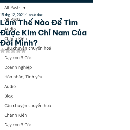
All Posts
15 thg 12, 2021
1 phút đọc
All Posts
Làm Thế Nào Để Tìm
Audio
Được Kim Chỉ Nam Của
Chánh Kiến
Đời Mình?
Câu chuyện chuyển hoá
Đã xếp hạng NaN/5 sao.
Dạy con 3 Gốc
Doanh nghiệp
Hôn nhân, Tình yêu
Audio
Blog
Câu chuyện chuyển hoá
Chánh Kiến
Dạy con 3 Gốc